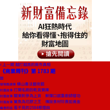
上一期
越打越高的房市真相
《商業周刊》第 1783 期
橫山書法藝術館
發現酷建築
打開名廚的乾貨寶庫
封面故事
關東刺參為上貨 鮮彈口感靠廚師發功
封面故事
鰵魚為花膠之王 傳說食材珍貴如黃金
封面故事
看不見的2584根煙囪
編者的話