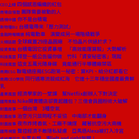
四個感恩編織的紅包
CEO上線
團隊需要被動的人
商場自慢塾
你不是台積電
透視中國
台積電帶來「壓力測試」
新物種Biz
純電動車 演變成另一場階級戰爭
金融時報精選
全球瘋蓋29座晶圓廠 不怕晶片供過於求？
火線話題
台積電因它投資暴增 「高效能運算股」大勢解析
投資焦點
拜登一紙公告逼你做 竹科「資安秘密客」現蹤
科技風雲
這支五萬元隨身碟 竟能通行半導體廠禁區
科技風雲
聯電總座揭ESG跑第一秘密：算KPI、給分紅都看它
商周ESG
同行遇寒流殺成紅海 它連十三年穩坐國產最貴鮮
商周CEO學院
乳
經濟學家的一堂課 幫Netflix創辦人下對決定
產業風雲
Nike開實體店卻賣起麵包？三億會員圈粉術大破解
國際焦點
一個台灣 3種空氣
封面故事
治空污只談時程不妥協 中南部才能翻身
封面故事
夜市炸烤香氣、工廠不燒煤 藏著抗空污大商機
封面故事
聲控經濟不敵隱私疑慮 亞馬遜Alexa被打入冷宮
國際視窗
左思右想 跟left and right無關！
戒掉爛英文