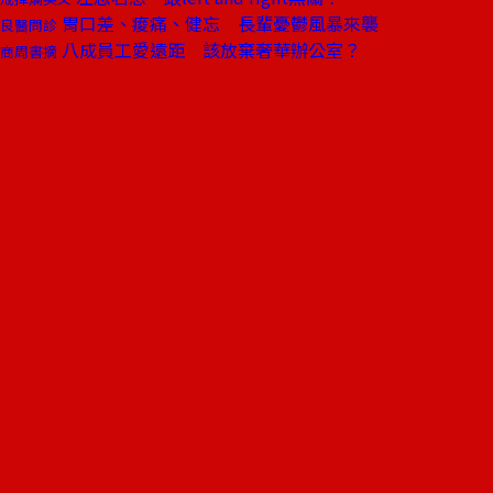
胃口差、痠痛、健忘 長輩憂鬱風暴來襲
良醫問診
八成員工愛遠距 該放棄奢華辦公室？
商周書摘