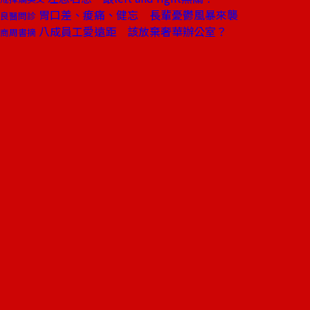
胃口差、痠痛、健忘 長輩憂鬱風暴來襲
良醫問診
八成員工愛遠距 該放棄奢華辦公室？
商周書摘