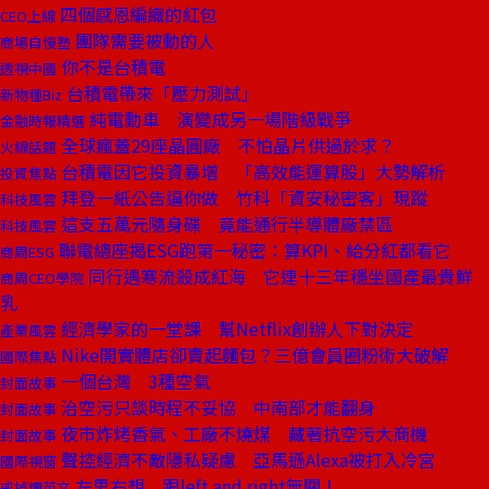
四個感恩編織的紅包
CEO上線
團隊需要被動的人
商場自慢塾
你不是台積電
透視中國
台積電帶來「壓力測試」
新物種Biz
純電動車 演變成另一場階級戰爭
金融時報精選
全球瘋蓋29座晶圓廠 不怕晶片供過於求？
火線話題
台積電因它投資暴增 「高效能運算股」大勢解析
投資焦點
拜登一紙公告逼你做 竹科「資安秘密客」現蹤
科技風雲
這支五萬元隨身碟 竟能通行半導體廠禁區
科技風雲
聯電總座揭ESG跑第一秘密：算KPI、給分紅都看它
商周ESG
同行遇寒流殺成紅海 它連十三年穩坐國產最貴鮮
商周CEO學院
乳
經濟學家的一堂課 幫Netflix創辦人下對決定
產業風雲
Nike開實體店卻賣起麵包？三億會員圈粉術大破解
國際焦點
一個台灣 3種空氣
封面故事
治空污只談時程不妥協 中南部才能翻身
封面故事
夜市炸烤香氣、工廠不燒煤 藏著抗空污大商機
封面故事
聲控經濟不敵隱私疑慮 亞馬遜Alexa被打入冷宮
國際視窗
左思右想 跟left and right無關！
戒掉爛英文