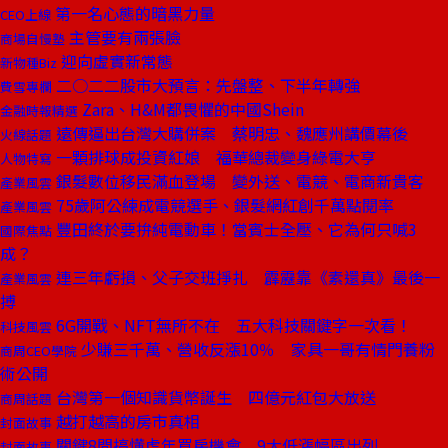
第一名心態的暗黑力量
CEO上線
主管要有兩張臉
商場自慢塾
迎向虛實新常態
新物種Biz
二○二二股市大預言：先盤整、下半年轉強
費雪專欄
Zara、H&M都畏懼的中國Shein
金融時報精選
遠傳逼出台灣大購併案 蔡明忠、魏應州講價幕後
火線話題
一顆排球成投資紅娘 福華總裁變身綠電大亨
人物特寫
銀髮數位移民滿血登場 變外送、電競、電商新貴客
產業風雲
75歲阿公練成電競選手、銀髮網紅創千萬點閱率
產業風雲
豐田終於要拚純電動車！當賓士全壓、它為何只喊3
國際焦點
成？
連三年虧損、父子交班掙扎 霹靂靠《素還真》最後一
產業風雲
搏
6G開戰、NFT無所不在 五大科技關鍵字一次看！
科技風雲
少賺三千萬、營收反漲10％ 家具一哥有情門養粉
商周CEO學院
術公開
台灣第一個知識貨幣誕生 四億元紅包大放送
商周話題
越打越高的房市真相
封面故事
關鍵8問搞懂虎年買房機會 9大低漲幅區出列
封面故事