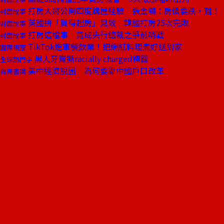
打房大將公開四度購屋經驗 張金鶚：房價要跌，難！
封面故事
英國拚「買得起房」見效 韓國打房25次完敗
封面故事
打房這檔事 竟成央行總裁之爭前哨戰
封面故事
TikTok進軍餐飲業！把網紅料理煮好送到家
國際視窗
黑人牙膏撕racially charged標籤
全球熱門字
美中經濟脫困 為何要靠中國戶口改革
商周書摘