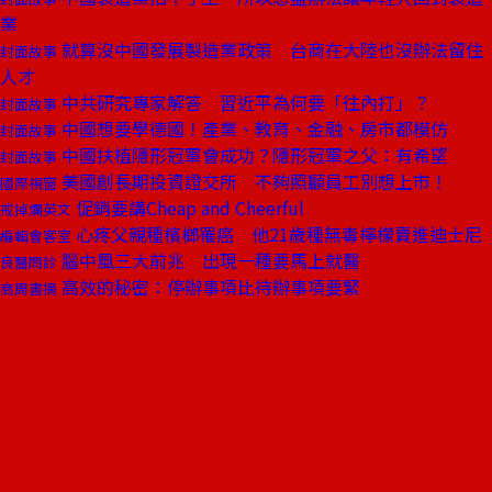
業
就算沒中國發展製造業政策 台商在大陸也沒辦法留住
封面故事
人才
中共研究專家解答 習近平為何要「往內打」？
封面故事
中國想要學德國！產業、教育、金融、房市都模仿
封面故事
中國扶植隱形冠軍會成功？隱形冠軍之父：有希望
封面故事
美國創長期投資證交所 不夠照顧員工別想上市！
國際視窗
促銷要講Cheap and Cheerful
戒掉爛英文
心疼父親種檳榔罹癌 他21歲種無毒檸檬賣進迪士尼
編輯會客室
腦中風三大前兆 出現一種要馬上就醫
良醫問診
高效的秘密：停辦事項比待辦事項要緊
商周書摘