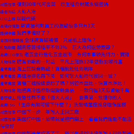
復刻30年代阿舍菜 原生種食材藏永續密碼
封面故事
大船入港
編者的話
以戰代練
CEO上線
薪資福利對員工的激勵最多只有3天
商場自慢塾
我們準備好了？
透視中國
全球瘋買碳補償 只是紙上環保？
金融時報精選
越南疫苗接種率不到3％ 巨大為何逆勢蓋廠？
焦點新聞
老五金行進化五金超市 有何本事領先特力、寶雅
商周CEO學院
聽賈伯斯的一句話 平凡上班族12年登新加坡首富
人物特寫
海上巨輪賽熱戰！貨櫃航運旺到明年
產業風雲
高雄港排名再下降 如何靠大船時代扳回一城？
產業風雲
貨櫃三雄股價委屈了嗎？別管本益比、快算本淨比！
產業風雲
她把高冷國際新聞變熱賣品 一款日曆3天募資破千萬
人物特寫
經營社群不要「強大人設」 要養第一批懂你的人
管理線上
「生命有限可留下什麼？」洗髮精董座投身環保面膜
商周ESG
中國下一步 年輕人重回工廠
封面故事
美國打中國，最壞就是把門關上 看看我們還能不能活
封面故事
得很好
中國製造業招不了工 所以想盡辦法讓年輕人回到製造
封面故事