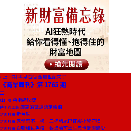
上一期
再見石油 金屬世紀來了
《商業周刊》第 1765 期
惡地綠玫瑰
味什麼
鐘錶的微調決定價值
時間的工藝
新台味
封面故事
家常菜不一樣 三杯豬尾巴征服小兒刁嘴
封面故事
白斬雞佐香檳 餐桌前可談生意也能談戀愛
封面故事