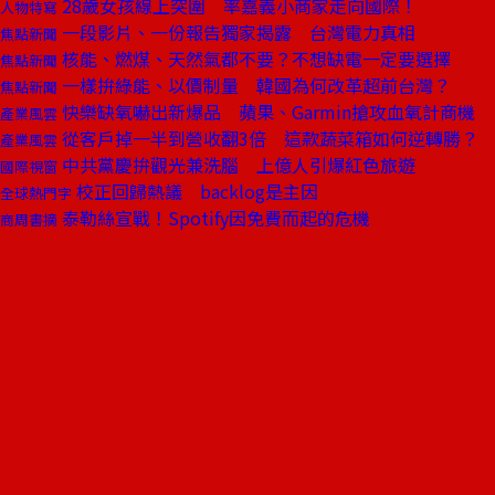
28歲女孩線上突圍 率嘉義小商家走向國際！
人物特寫
一段影片、一份報告獨家揭露 台灣電力真相
焦點新聞
核能、燃煤、天然氣都不要？不想缺電一定要選擇
焦點新聞
一樣拚綠能、以價制量 韓國為何改革超前台灣？
焦點新聞
快樂缺氧嚇出新爆品 蘋果、Garmin搶攻血氧計商機
產業風雲
從客戶掉一半到營收翻3倍 這款蔬菜箱如何逆轉勝？
產業風雲
中共黨慶拚觀光兼洗腦 上億人引爆紅色旅遊
國際視窗
校正回歸熱議 backlog是主因
全球熱門字
泰勒絲宣戰！Spotify因免費而起的危機
商周書摘