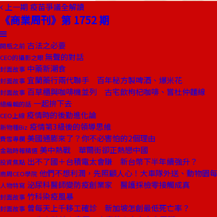
上一期
疫苗爭議全解讀
《商業周刊》第 1752 期
古法之必要
開瓶之前
無聲的對話
CEO的攝影之眼
中藥新潮食
封面故事
宜蘭藥行兩代聯手 百年秘方製啤酒、爆米花
封面故事
百草櫃與咖啡機並列 古宅飲枸杞咖啡、嘗杜仲麵線
封面故事
一起拚下去
總編輯的話
疫情時的後勤進化論
CEO上線
疫情第3級後的領導思維
新物種Biz
美國通膨來了？你不必害怕的2個理由
費雪專欄
美中熱戰 華爾街卻正熱戀中國
金融時報精選
出不了國＋台積電太會賺 新台幣下半年續強升？
投資焦點
他們不想利潤，先照顧人心！大車隊外送、動物園
商周CEO學院
泌尿科醫師變防疫創業家 醫護採檢零接觸成真
人物特寫
竹科染疫風暴
封面故事
曾每天上千移工確診 新加坡怎創最低死亡率？
封面故事