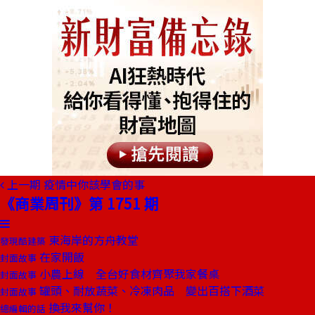
上一期
疫情中你該學會的事
《商業周刊》第 1751 期
東海岸的方舟教堂
發現酷建築
在家開飯
封面故事
小農上線 全台好食材齊聚我家餐桌
封面故事
罐頭、耐放蔬菜、冷凍肉品 變出百搭下酒菜
封面故事
換我來幫你！
總編輯的話