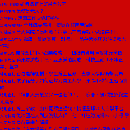
如何遠距上班最有效率
商場自慢塾
業務是老大？
透視中國
遠距工作要像打籃球
新物種Biz
全球瘋零碳排 變數在貧窮產油國
金融時報精選
台大醫院院長呼救：病毒已在巷弄戰，做法得不同
火線話題
飯店、餐飲實質「封城」 晶華營收崩85%搶救大
商周CEO學院
作戰
開發金拚中小企業減碳 一個獨門資料庫攻兆元商機
商周ESG
蘋果賣遊戲手把、亞馬遜拍魔戒 科技巨頭「不務正
國際焦點
業」盤算
香港老師馳援、學生線上互教 直擊大停課衝擊現場
特別企劃
孩子從分享如何翹課到自主共學 東區小校師生遠距實
特別企劃
錄
「每個人去幫至少一位老師！」 宏碁、優派這招變遠
特別企劃
距贏家
線上家教、廚神開課這裡找！精選全球20大自學平台
特別企劃
從幣圈名人到反洗錢大師 他，打造防洗錢Google引擎
人物特寫
疫苗爭議全解讀
封面故事
從「有本錢等」到布局慢4個月 台灣疫苗戰略落後真
封面故事