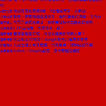
相
你最好奇的疫苗8問 5位權威專家一次解惑
封面故事
聯想、宏碁稱雄全球推手 賣PC變賣紅酒第一手告白
人物特寫
曾帶王品走出風暴 她給業績歸零危機的四帖藥
管理線上
3句話提醒 防疫背水一戰！
戒掉爛英文
羅浮宮遊客狂掉 首位女館長如何救人氣？
國際視窗
線上朋友3D現身！Google新視訊逼真到想摸
國際視窗
九成台灣人有牙周病 共用餐具、接吻就恐染病
良醫問診
Airbnb、Shopify戰疫 憑什麼越活越好
商周書摘