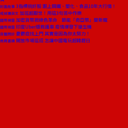
3指標挑好股 跟上鋼鐵、塑化、食品10年大行情！
封面故事
加班超厭世！用這3句苦中作樂
戒掉爛英文
加密貨幣掀綠色革命 節能「奇亞幣」變新寵
國際視窗
印度Uber版救護車 疫情爆發下搶生機
國際視窗
憂鬱症找上門 其實是因為你太努力！
良醫問診
開放市場這招 怎讓中國電玩超韓趕日
商周書摘