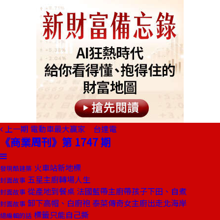
上一期
電動車最大贏家 台達電
《商業周刊》第 1747 期
火車站新地標
發現酷建築
五星主廚轉場人生
封面故事
從產地到餐桌 法國藍帶主廚帶孩子下田、自煮
封面故事
卸下高帽、白廚袍 泰菜傳奇女主廚出走北海岸
封面故事
標籤只能自己撕
總編輯的話