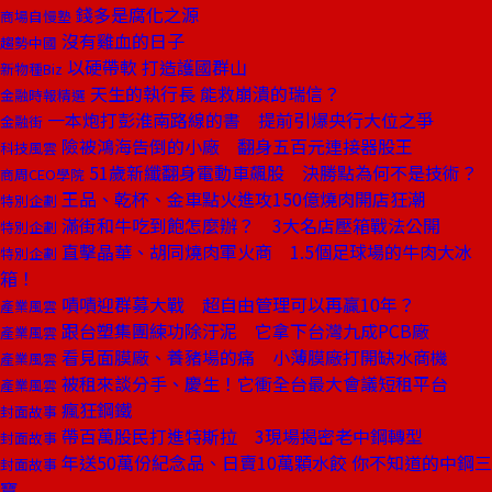
錢多是腐化之源
商場自慢塾
沒有雞血的日子
趨勢中國
以硬帶軟 打造護國群山
新物種Biz
天生的執行長 能救崩潰的瑞信？
金融時報精選
一本炮打彭淮南路線的書 提前引爆央行大位之爭
金融街
險被鴻海告倒的小廠 翻身五百元連接器股王
科技風雲
51歲新纖翻身電動車飆股 決勝點為何不是技術？
商周CEO學院
王品、乾杯、金車點火進攻150億燒肉開店狂潮
特別企劃
滿街和牛吃到飽怎麼辦？ 3大名店壓箱戰法公開
特別企劃
直擊晶華、胡同燒肉軍火商 1.5個足球場的牛肉大冰
特別企劃
箱！
嘖嘖迎群募大戰 超自由管理可以再贏10年？
產業風雲
跟台塑集團練功除汙泥 它拿下台灣九成PCB廠
產業風雲
看見面膜廠、養豬場的痛 小薄膜廠打開缺水商機
產業風雲
被租來談分手、慶生！它衝全台最大會議短租平台
產業風雲
瘋狂鋼鐵
封面故事
帶百萬股民打進特斯拉 3現場揭密老中鋼轉型
封面故事
年送50萬份紀念品、日賣10萬顆水餃 你不知道的中鋼三
封面故事
寶