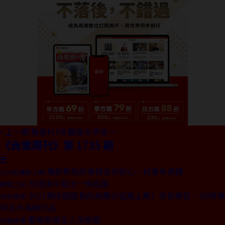
上一期
聯發科5年翻身世界第一
《商業周刊》第 1735 期
攝影教我的事相信你的心，就會有奇蹟
CEO的攝影之眼
在困境中殺出一條血路
開瓶之前
2021美術館館長的推薦必追展上集》奈良美智、5D錄像
特別報導
到百件海歸珍品
跟著民宿主人深旅遊
封面故事