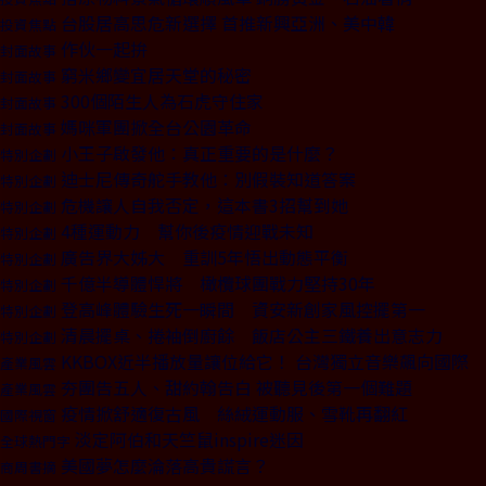
台股居高思危新選擇 首推新興亞洲、美中韓
投資焦點
作伙一起拚
封面故事
窮米鄉變宜居天堂的秘密
封面故事
300個陌生人為石虎守住家
封面故事
媽咪軍團掀全台公園革命
封面故事
小王子啟發他：真正重要的是什麼？
特別企劃
迪士尼傳奇舵手教他：別假裝知道答案
特別企劃
危機讓人自我否定，這本書3招幫到她
特別企劃
4種運動力 幫你後疫情迎戰未知
特別企劃
廣告界大姊大 重訓5年悟出動態平衡
特別企劃
千億半導體悍將 橄欖球團戰力堅持30年
特別企劃
登高峰體驗生死一瞬間 資安新創家風控擺第一
特別企劃
清晨擺桌、捲袖倒廚餘 飯店公主三鐵養出意志力
特別企劃
KKBOX近半播放量讓位給它！ 台灣獨立音樂飆向國際
產業風雲
夯團告五人、甜約翰告白 被聽見後第一個難題
產業風雲
疫情掀舒適復古風 絲絨運動服、雪靴再翻紅
國際視窗
淡定阿伯和天竺鼠inspire迷因
全球熱門字
美國夢怎麼淪落高貴謊言？
商周書摘