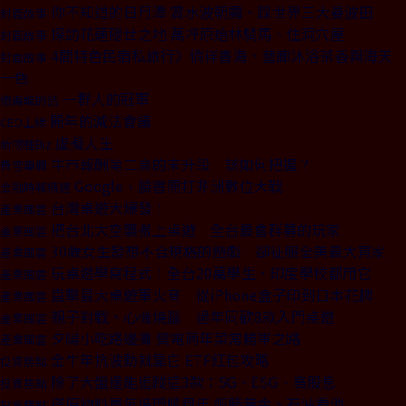
你不知道的日月潭 賞水波朝霧、踩世界三大曼波田
封面故事
探訪花蓮隱世之地 萬坪原始林騎馬、住洞穴屋
封面故事
4間特色民宿私旅行》徜徉書海、藝廊沐浴茶香與海天
封面故事
一色
一群人的冠軍
總編輯的話
開年的減法會議
CEO上線
虛擬人生
新物種Biz
牛市報酬第二高的末升段 該如何把握？
費雪專欄
Google、臉書開打非洲數位大戰
金融時報精選
台灣桌遊大爆發！
產業風雲
把台北大空襲搬上桌遊 全台最會群募的玩家
產業風雲
30歲女生發想不合規格的遊戲 卻征服全美最大買家
產業風雲
玩桌遊學寫程式！全台20萬學生、印度學校都用它
產業風雲
直擊最大桌遊軍火商 從iPhone盒子印到日本花牌
產業風雲
親子對戰、心機燒腦 過年同歡8款入門桌遊
產業風雲
夕陽小吃路邊攤 變電商年菜常勝軍之路
產業風雲
金牛年抗波動就靠它 ETF紅包攻略
投資焦點
除了大盤還能追蹤這3款：5G、ESG、高股息
投資焦點
搭原物料景氣循環順風車 銅勝黃金、石油看俏
投資焦點