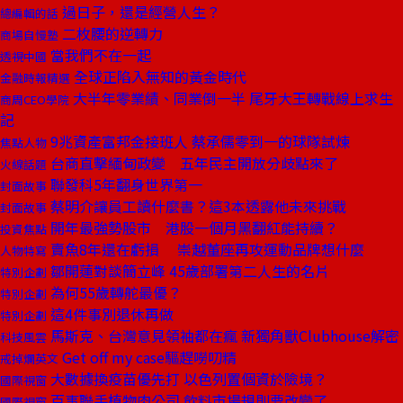
過日子，還是經營人生？
總編輯的話
二枚腰的逆轉力
商場自慢塾
當我們不在一起
透視中國
全球正陷入無知的黃金時代
金融時報精選
大半年零業績、同業倒一半 尾牙大王轉戰線上求生
商周CEO學院
記
9兆資產富邦金接班人 蔡承儒零到一的球隊試煉
焦點人物
台商直擊緬甸政變 五年民主開放分歧點來了
火線話題
聯發科5年翻身世界第一
封面故事
蔡明介讓員工讀什麼書？這3本透露他未來挑戰
封面故事
開年最強勢股市 港股一個月黑翻紅能持續？
投資焦點
賣魚8年還在虧損 崇越董座再攻運動品牌想什麼
人物特寫
鄒開蓮對談簡立峰 45歲部署第二人生的名片
特別企劃
為何55歲轉舵最優？
特別企劃
這4件事別退休再做
特別企劃
馬斯克、台灣意見領袖都在瘋 新獨角獸Clubhouse解密
科技風雲
Get off my case驅趕嘮叨精
戒掉爛英文
大數據換疫苗優先打 以色列置個資於險境？
國際視窗
百事聯手植物肉公司 飲料市場規則要改變了
國際視窗