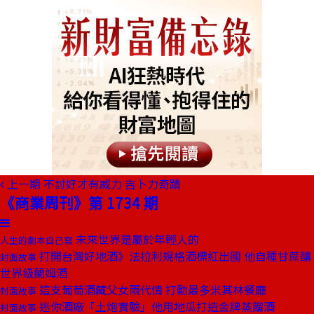
上一期
不討好才有威力 吉卜力奇蹟
《商業周刊》第 1734 期
未來世界是屬於年輕人的
人生的劇本自己寫
打開台灣好地酒》法拉利規格酒標紅出國 他自種甘蔗釀
封面故事
世界級蘭姆酒
這支葡萄酒藏父女兩代情 打動最多米其林餐廳
封面故事
迷你酒廠「土炮實驗」他用地瓜打造金牌蒸餾酒
封面故事