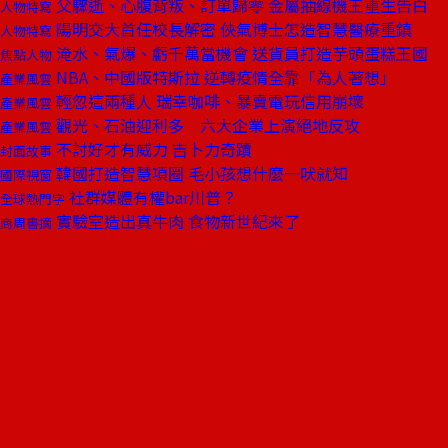
父驟逝、心腹背叛、訂單歸零 金屬抽線機王重生告白
人物特寫
陽明交大首任校長解密 俠氣博士怎造智慧醫療重鎮
人物特寫
淹水、氣爆、虧千萬當機會 送貨員打造芋頭蛋糕王國
焦點人物
NBA、中國版特斯拉 逆轉疫情全靠「為人著想」
產業風雲
輕忽這兩種人 瑞幸咖啡、暴賣電玩信用崩壞
產業風雲
觀光、石油迎利多 六大企業上演絕地反攻
產業風雲
不討好才有威力 吉卜力奇蹟
封面故事
韓國打造智慧項圈 毛小孩想什麼一吠就知
國際視窗
社群媒體有權bar川普？
全球熱門字
實驗室造出真牛肉 食物新世紀來了
商周書摘