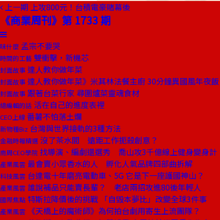
上一期
上攻800元！台積電豪賭幕後
《商業周刊》第 1733 期
孟宗不要哭
味什麼
雙衝擊，新機芯
時間的工藝
達人教你做年菜
封面故事
達人教你做年菜》米其林法餐主廚 30分鐘異國風年夜飯
封面故事
跟著台菜行家 尋圍爐菜靈魂食材
封面故事
活在自己的進度表裡
總編輯的話
番薯不怕落土爛
CEO上線
台灣與世界接軌的3種方法
新物種Biz
沒了茶水間 遠距工作扼殺創意？
金融時報精選
找導演、編劇還選秀 喬山攻3千億線上健身變身計
商周CEO學院
最會賣小眾香水的人 孵化人氣品牌四部曲拆解
產業風雲
台達電十年磨亮電動車、5G 它是下一座護國神山？
科技風雲
誰說補品只能賣長輩？ 老店兩招攻進80後年輕人
產業風雲
特斯拉降價後的挑戰 「自毀本夢比」改變全球3件事
國際焦點
《天橋上的魔術師》為何拍台劇用寄生上流團隊？
產業風雲