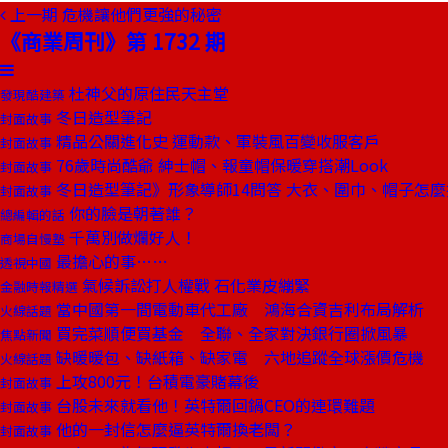
上一期
危機讓他們更強的秘密
《商業周刊》第 1732 期
杜神父的原住民天主堂
發現酷建築
冬日造型筆記
封面故事
精品公關進化史 運動款、軍裝風百變收服客戶
封面故事
76歲時尚酷爺 紳士帽、報童帽保暖穿搭潮Look
封面故事
冬日造型筆記》形象導師14問答 大衣、圍巾、帽子怎
封面故事
你的臉是朝著誰？
總編輯的話
千萬別做爛好人！
商場自慢塾
最擔心的事……
透視中國
氣候訴訟打人權戰 石化業皮繃緊
金融時報精選
當中國第一間電動車代工廠 鴻海合資吉利布局解析
火線話題
買完菜順便買基金 全聯、全家對決銀行圈掀風暴
焦點新聞
缺暖暖包、缺紙箱、缺家電 六地追蹤全球漲價危機
火線話題
上攻800元！台積電豪賭幕後
封面故事
台股未來就看他！英特爾回鍋CEO的連環難題
封面故事
他的一封信怎麼逼英特爾換老闆？
封面故事