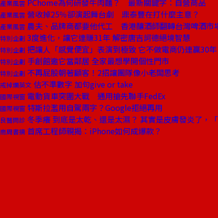
PChome為何研發牛肉麵？ 最新關鍵字：自營商品
產業風雲
營收掉25％卻演起舞台劇 鼎泰豐在打什麼主意？
產業風雲
農夫、品牌商都要他代工 香港釀酒師翻轉台灣啤酒市
產業風雲
3度進化，讓它連賺31年 解密唐吉訶德絕境智慧
特別企劃
把讓人「感覺便宜」表演到極致 它不做電商仍連贏30年
特別企劃
手創館邀它當鄰居 全家最想學開個性門市
特別企劃
不再屁股朝著顧客！2招讓團隊像小老闆思考
特別企劃
估不準數字 加句give or take
戒掉爛英文
電動貨車突圍大戰 通用搶先聯手FedEx
國際視窗
特斯拉濫用自駕兩字？Google拒絕再用
國際視窗
冬季癢 到底是太乾、還是太濕？ 其實是皮膚發炎了，
良醫問診
首席工程師親揭：iPhone如何成爆款？
商周書摘