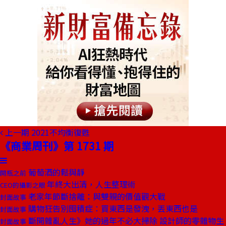
上一期
2021不均衡復甦
《商業周刊》第 1731 期
葡萄酒的鬆與靜
開瓶之前
年終大出清，人生整理術
CEO的攝影之眼
老家年節斷捨離：與雙親的價值觀大戰
封面故事
購物狂告別囤積症：買東西是發洩，丟東西也是
封面故事
斷開雜亂人生》她的過年不必大掃除 設計師的零雜物生
封面故事