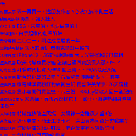
活
丟一再買一、邀朋友作客 5心法笑擁不亂生活
封面故事
限制，讓人壯大
總編輯的話
ESG，來真的，也要做真的！
CEO上線
白手起家的創業陷阱
新物種Biz
二○二一，關注成長股的一年
費雪專欄
夭折的購併 看梅克爾對中轉向
金融時報精選
iPhone12、5G新機越熱賣 大立光營運越逆風真相
科技風雲
歐美封城瘋買冰箱 怎讓台塑四寶股價大漲20％？
產業風雲
拜登時代投資大轉彎 股上債下、FAANG恐退燒
投資焦點
新台幣挑戰27.5元？布局留意 兩時間點、一數字
投資焦點
家電鐵漢賣粉紅豹紋衛生紙 夏普併美華泰176天窺秘
產業風雲
靠小老闆們賣包機、帝王蟹 KKday營收大回升全紀錄
產業風雲
家樂福、昇恆昌都找它！ 彰化小廠逆勢翻身包裝
商周CEO學院
果乾王
特斯拉快破產照挺 女股神一念賺贏大盤9倍
人物特寫
退休老闆、碩士生搶報考 巡山員為何竄升夯職業？
產業風雲
訂閱經濟先驅左軒霆：老企業更有本錢做訂閱
商周話題
危機讓他們更強的秘密
封面故事