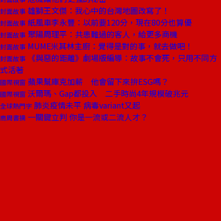
雄獅王文傑：我心中的台灣地圖改寫了！
封面故事
紙風車李永豐：以前要120分，現在80分也算優
封面故事
聚陽周理平：共患難過的客人，給更多商機
封面故事
MUME米其林主廚：覺得是對的事，就去做吧！
封面故事
《與惡的距離》劇場版編導：故事不會死，只用不同方
封面故事
式活著
蘋果幫庫克加薪 他會留下來拚ESG嗎？
國際視窗
沃爾瑪、Gap都投入 二手時尚4年規模破兆元
國際視窗
肺炎疫情未平 病毒variant又起
全球熱門字
一關鍵立判 你是一流或二流人才？
商周書摘