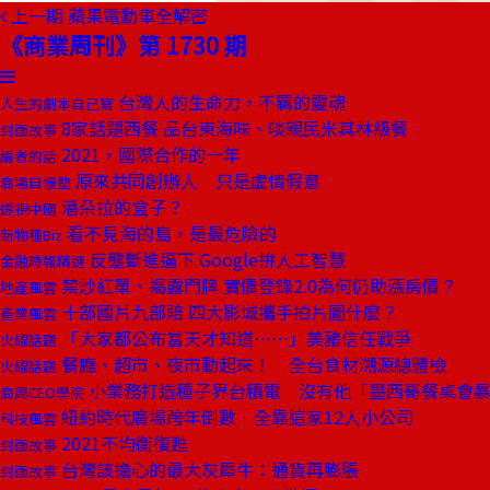
上一期
蘋果電動車全解密
《商業周刊》第 1730 期
台灣人的生命力，不羈的靈魂
人生的劇本自己寫
8家話題西餐 品台東海味、啖親民米其林級餐
封面故事
2021，國際合作的一年
編者的話
原來共同創辦人 只是虛情假意
商場自慢塾
潘朵拉的盒子？
透視中國
看不見海的島，是最危險的
新物種Biz
反壟斷進逼下 Google拚人工智慧
金融時報精選
禁炒紅單、揭露門牌 實價登錄2.0為何仍助漲房價？
地產風雲
十部國片九部賠 四大影城攜手拍片圖什麼？
產業風雲
「大家都公布當天才知道⋯⋯」美豬信任戰爭
火線話題
餐廳、超市、夜市動起來！ 全台食材溯源總體檢
火線話題
小業務打造種子界台積電 沒有他「墨西哥餐桌會
商周CEO學院
紐約時代廣場跨年倒數 全靠這家12人小公司
科技風雲
2021不均衡復甦
封面故事
台灣該擔心的最大灰犀牛：通貨再膨脹
封面故事