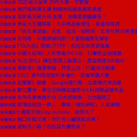
2021是火星年 29件大事一次掌握
封面故事
尾巴搖狗彈主調 熱錢改追逐高風險資產
封面故事
各家看法最分歧 金價、油價還會繼續漲？
封面故事
商品大王羅傑斯：大宗商品最便宜、最值得投資
封面故事
「民主衰退論」名家：從沒一個時刻，比現在對台美重
封面故事
比特幣、中國領頭快跑 7大重磅趨勢全解析
封面故事
FTA升溫》想進CPTPP，先迎日本核食風暴
封面故事
中國大反彈》人民幣看升6.5元、打擊民企成隱憂
封面故事
5G主流化》轉型智慧工廠靠它，產值將達500億元
封面故事
電動車》蘋果參戰、拜登上任，打破泡沫疑慮
封面故事
ESG》美中歐政策利多催化，投報率勝大盤
封面故事
反壟斷》臉書、Google遭打壓，生意模式將改變
封面故事
數位塵埃、零信任網路成趨勢 6大科技酷品搶先看
封面故事
支持失業者賺外快 日本超商推一次性臨時工
國際視窗
疫情造就這一群人 療癒「麵包網紅」人氣爆棚
國際視窗
邀聊天說step outside 麻煩大了
戒掉爛英文
胸口好悶又喘，你也有心臟病前兆嗎？
良醫問診
被對手小看？你的談判優勢來了
商周書摘