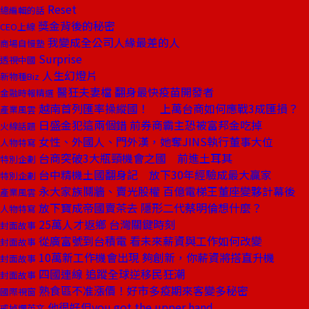
Reset
總編輯的話
獎金背後的秘密
CEO上線
我變成全公司人緣最差的人
商場自慢塾
Surprise
透視中國
人生幻燈片
新物種Biz
醫狂夫妻檔 翻身最快疫苗開發者
金融時報精選
越南首列匯率操縱國！ 上萬台商如何應戰3成匯損？
產業風雲
日盛金犯這兩個錯 前券商霸主恐被富邦金吃掉
火線話題
女性、外國人、門外漢，她奪JINS執行董事大位
人物特寫
台商突破3大瓶頸機會之國 前進土耳其
特別企劃
台中精機土國翻身記 放下30年經驗成最大贏家
特別企劃
永大家族鬩牆、賣光股權 百億電梯王董座變夥計幕後
產業風雲
放下寶成帝國賣茶去 隱形二代蔡明倫想什麼？
人物特寫
25萬人才返鄉 台灣關鍵時刻
封面故事
從廣富號到台積電 看未來薪資與工作如何改變
封面故事
10萬新工作機會出現 夠創新，你薪資將搭直升機
封面故事
四國連線 追蹤全球逆移民狂潮
封面故事
熟食區不准漲價！好市多疫期來客變多秘密
國際視窗
他很好但you got the upper hand
戒掉爛英文