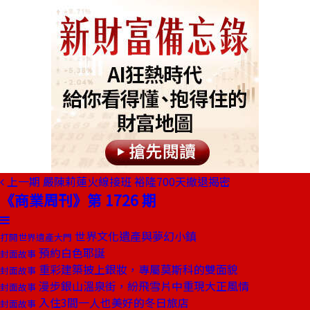
上一期
嚴陳莉蓮火線接班 裕隆700天撤退揭密
《商業周刊》第 1726 期
世界文化遺產與夢幻小鎮
打開世界遺產大門
預約白色耶誕
封面故事
重彩建築披上銀妝，專屬莫斯科的雙面貌
封面故事
漫步銀山溫泉街，紛飛雪片中重現大正風情
封面故事
入住3間一人也美好的冬日旅店
封面故事