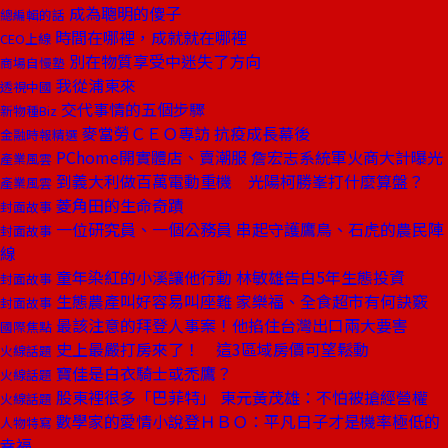
成為聰明的傻子
總編輯的話
時間在哪裡，成就就在哪裡
CEO上線
別在物質享受中迷失了方向
商場自慢塾
我從浦東來
透視中國
交代事情的五個步驟
新物種Biz
麥當勞ＣＥＯ專訪 抗疫成長幕後
金融時報精選
PChome開實體店、賣潮服 詹宏志系統軍火商大計曝光
產業風雲
到義大利做百萬電動重機 光陽柯勝峯打什麼算盤？
產業風雲
菱角田的生命奇蹟
封面故事
一位研究員、一個公務員 串起守護鷹鳥、石虎的農民陣
封面故事
線
童年染紅的小溪讓他行動 林敏雄告白5年生態投資
封面故事
生態農產叫好容易叫座難 家樂福、全食超市有何訣竅
封面故事
最該注意的拜登人事案！他掐住台灣出口兩大要害
國際焦點
史上最嚴打房來了！ 這3區域房價可望鬆動
火線話題
寶佳是白衣騎士或禿鷹？
火線話題
股東裡很多「巴菲特」 東元黃茂雄：不怕被搶經營權
火線話題
數學家的愛情小說登ＨＢＯ：平凡日子才是機率極低的
人物特寫
幸福