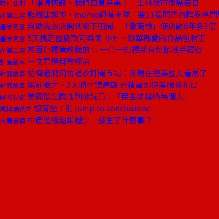
「搶賺快錢，我們自食惡果！」士林夜市慘痛告白
特別企劃
熊貓建超市、momo組機車隊 雙11揭開電商跨界格鬥
產業風雲
自助洗衣店開到鄉下田間 「懶商機」使店數6年多3倍
產業風雲
5天搞定國慶款可樂果 小七、聯華都愛的食品包材王
產業風雲
當百貨樓管教我的事 一○一85樓新台菜館推手揭密
產業風雲
一次看懂拜登經濟
封面故事
紡織老將用防護衣打開市場：我現在把美國人看扁了
封面故事
選前徵才、2大將坐鎮建廠 台積電加速美國隊布局
封面故事
美國誕生跨性別參議員：「民主能接納每個人」
國際視窗
想清楚！別 jump to conclusions
戒掉爛英文
中產階級越賺越少 發生了什麼事？
商周書摘