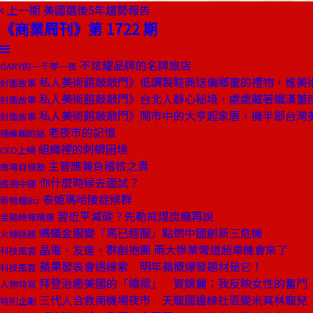
上一期
美國選後5年趨勢報告
《商業周刊》第 1722 期
不炫耀品牌的名牌旅店
GARY的一千零一夜
私人美術館敲敲門》低調製鞋商送偏鄉童的禮物，進美
封面故事
私人美術館敲敲門》台北人靜心秘境，處處藏著鐵漢董
封面故事
私人美術館敲敲門》鬧市中的大亨起家厝，擁半部台灣
封面故事
老夜市的記憶
總編輯的話
組織裡的刺蝟困境
CEO上線
主管應兼負稽核之責
商場自慢塾
你什麼時候去面試？
透視中國
泰姬瑪哈陵症候群
新物種Biz
習近平減碳？先勒戒煤炭癮再說
金融時報精選
螞蟻金服變「馬已經服」點燃中國創新三危機
火線話題
晶電、友達、群創抱團 兩大慘業彎道超車機會來了
科技風雲
蘋果發表會透線索 明年蘋概爆發題材是它！
科技風雲
拜登治癒美國的「橋樑」 賀錦麗：我反映女性的奮鬥
人物特寫
三代人合救南機場夜市 天龍國邊緣社區變米其林寵兒
特別企劃