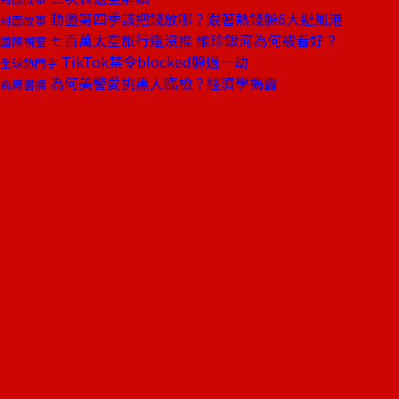
動盪第四季該把錢放哪？跟著熱錢躲6大避風港
封面故事
七百萬太空旅行還沒推 維珍銀河為何被看好？
國際視窗
TikTok禁令blocked躲過一劫
全球熱門字
為何美警愛挑黑人臨檢？經濟學揭露
商周書摘