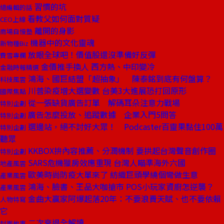
習慣的坑
總編輯的話
看教父如何面對質疑
CEO上線
離開的身影
商場自慢塾
機器中的文化靈魂
新物種Biz
放眼全球吧！價值股還沒準備好反彈
費雪專欄
金價推手換人 西方熱、中印變冷
金融時報精選
鴻海、國巨結盟「超抽象」 陳泰銘到底有何盤算？
科技風雲
川普染疫增大選變數 台美3大進展恐打回原形
國際焦點
從一張缺貨廣告訂單 解碼耳朵注意力戰場
特別企劃
廣告怎麼投放、追蹤數據 企業入門5問答
特別企劃
選邊站，絕不討好大眾！ Podcaster百靈果黏住100萬
特別企劃
聽眾
KKBOX拚內容推薦、分潤機制 要拱起台灣聲音創作圈
特別企劃
SARS危機獵房效應重現 台灣人瞄準海外六國
地產風雲
歐美時尚防疫大單來了 紡織巨頭學繞個彎做生意
產業風雲
鴻海、臉書、王品大咖搶市 POS小玩家資廚怎逆襲？
產業風雲
金曲大贏家阿爆起落20年：不要浪費天賦、也不要依賴
人物特寫
它
二次衰退全解讀
封面故事