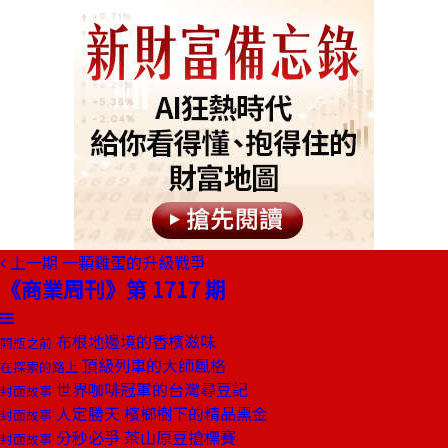
上一期
一顆雞蛋的升級戰爭
《商業周刊》第 1717 期
布根地邊境的香檳滋味
開瓶之前
頂級列車的大師風格
在探索的路上
世界咖啡冠軍的台灣尋豆記
封面故事
人定勝天 檳榔樹下的精品黑金
封面故事
分秒必爭 茶山原豆搶標賽
封面故事