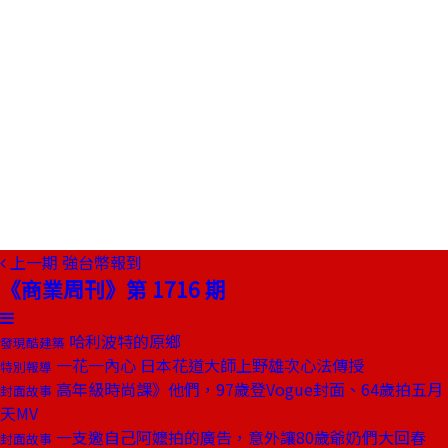
上一期
強台幣報到
《商業周刊》第 1716 期
哈利波特的原鄉
發現酷建築
一花一內心 日本花道大師上野雄次心法傳授
特別報導
高年級時尚課》他們，97歲登Vogue封面、64歲拍五月
封面故事
天MV
一支邀自己阿嬤拍的廣告，意外讓80歲爺奶們大回春
封面故事