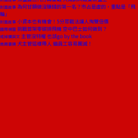
為何甘願做沒賺錢的第一名？市占是虛的，重點是「飛
封面故事
輪」
小資本也有機會！5分眾戰法讓人掏雙倍價
封面故事
挑戰首架零碳排飛機 空中巴士如何做到？
國際視窗
主管沒特權 也該go by the book
戒掉爛英文
犬主管這樣帶人 貓員工容易團滅！
商周書摘