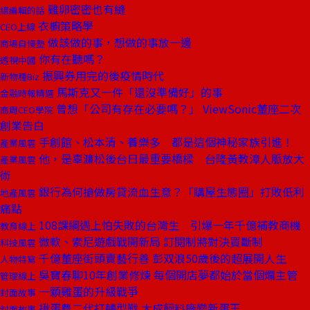
雞卵密密也有縫
總編輯的話
衣櫥策略學
CEO上線
做該做的事，想做的事放一邊
商場自慢塾
你有在聽嗎？
透視中國
振興券用完的後疫情時代
新物種Biz
馬斯克又一件「還沒準備好」的事
金融時報精選
曾想「公司有存在必要嗎？」 ViewSonic董座二次
商周CEO學院
創業告白
手創館、松本清、養樂多 都是這個神秘家族引進！
產業風雲
他，是辜濂松後台日最重要橋樑 台隆黃教漳人脈放大
產業風雲
術
銀行為何搶做房貸流血生意？「購屋生態圈」打敗低利
地產風雲
痛點
108課綱遇上怕失敗的台灣生 引爆一年千億補教商機
教育線上
微軟、索尼遊戲戰開新局 訂閱制將對決買斷制
科技風雲
千億董座街頭賣藝行善 彭双浪50歲後的超展開人生
人物特寫
吳寶春聊10年創業修煉 每個開店夢都始於當個爛主管
管理線上
一顆雞蛋的升級戰爭
封面故事
揪蛋農二代打轉型戰 大成飼料廠變新蛋王
封面故事