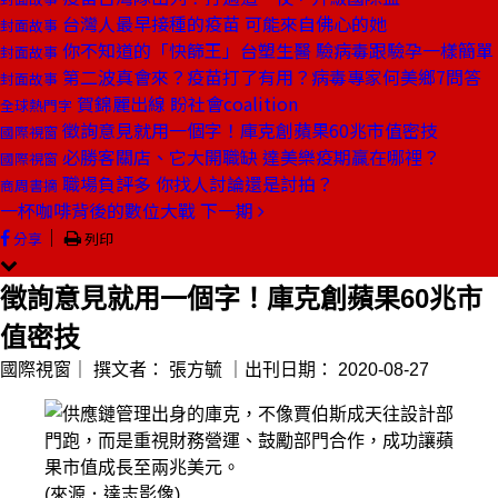
台灣人最早接種的疫苗 可能來自佛心的她
封面故事
你不知道的「快篩王」台塑生醫 驗病毒跟驗孕一樣簡單
封面故事
第二波真會來？疫苗打了有用？病毒專家何美鄉7問答
封面故事
賀錦麗出線 盼社會coalition
全球熱門字
徵詢意見就用一個字！庫克創蘋果60兆市值密技
國際視窗
必勝客關店、它大開職缺 達美樂疫期贏在哪裡？
國際視窗
職場負評多 你找人討論還是討拍？
商周書摘
一杯咖啡背後的數位大戰
下一期
｜
分享
列印
徵詢意見就用一個字！庫克創蘋果60兆市
值密技
國際視窗｜
撰文者：
張方毓
｜出刊日期：
2020-08-27
(來源．達志影像)