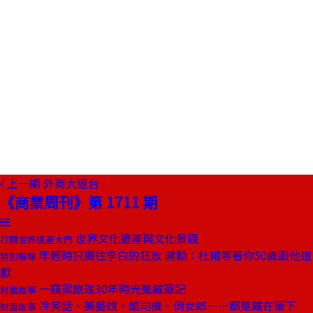
上一期
外商大返台
《商業周刊》第 1711 期
世界文化遺產與文化景觀
打開世界遺產大門
年輕時只嚮往李白的狂放 蔣勳：杜甫等著你50歲跟他道
特別報導
歉
一窺梁旅珠30年時光蒐藏筆記
封面故事
冷笑話、美藝妓、酷司機、俏女郎⋯⋯都蒐藏在筆下
封面故事