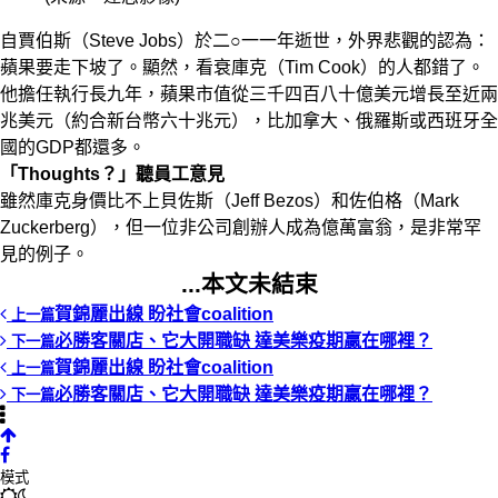
自賈伯斯（Steve Jobs）於二○一一年逝世，外界悲觀的認為：
蘋果要走下坡了。顯然，看衰庫克（Tim Cook）的人都錯了。
他擔任執行長九年，蘋果市值從三千四百八十億美元增長至近兩
兆美元（約合新台幣六十兆元），比加拿大、俄羅斯或西班牙全
國的GDP都還多。
「Thoughts？」聽員工意見
雖然庫克身價比不上貝佐斯（Jeff Bezos）和佐伯格（Mark
Zuckerberg），但一位非公司創辦人成為億萬富翁，是非常罕
見的例子。
...本文未結束
賀錦麗出線 盼社會coalition
上一篇
必勝客關店、它大開職缺 達美樂疫期贏在哪裡？
下一篇
賀錦麗出線 盼社會coalition
上一篇
必勝客關店、它大開職缺 達美樂疫期贏在哪裡？
下一篇
模式