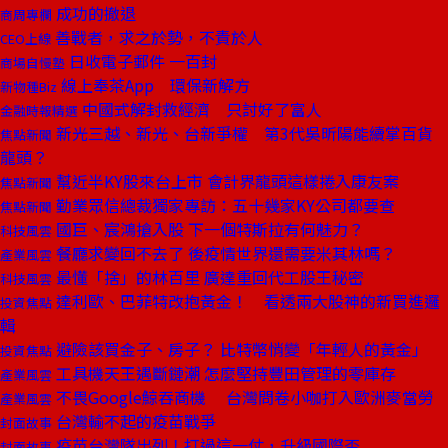
成功的撤退
商周專欄
善戰者，求之於勢，不責於人
CEO上線
日收電子郵件 一百封
商場自慢塾
線上奉茶App 環保新解方
新物種Biz
中國式解封救經濟 只討好了富人
金融時報精選
新光三越、新光、台新爭權 第3代吳昕陽能續掌百貨
焦點新聞
龍頭？
幫近半KY股來台上市 會計界龍頭這樣捲入康友案
焦點新聞
勤業眾信總裁獨家專訪：五十幾家KY公司都要查
焦點新聞
國巨、宸鴻搶入股 下一個特斯拉有何魅力？
科技風雲
餐廳求變回不去了 後疫情世界還需要米其林嗎？
產業風雲
最懂「捨」的林百里 廣達重回代工股王秘密
科技風雲
達利歐、巴菲特改抱黃金！ 看透兩大股神的新買進邏
投資焦點
輯
避險該買金子、房子？ 比特幣悄變「年輕人的黃金」
投資焦點
工具機天王遇斷鏈潮 怎麼堅持豐田管理的零庫存
產業風雲
不畏Google鯨吞商機 台灣問卷小咖打入歐洲麥當勞
產業風雲
台灣輸不起的疫苗戰爭
封面故事
疫苗台灣隊出列！打過這一仗，升級國際盃
封面故事