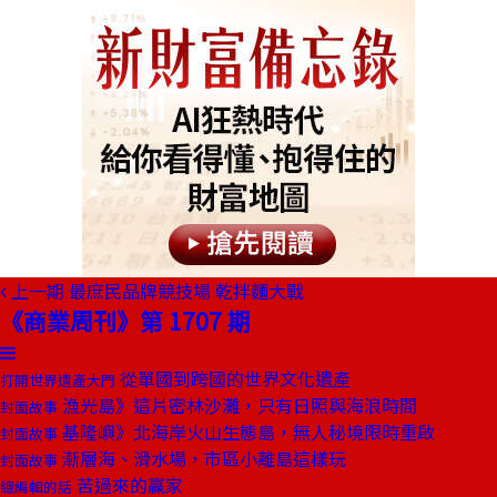
上一期
最庶民品牌競技場 乾拌麵大戰
《商業周刊》第 1707 期
從單國到跨國的世界文化遺產
打開世界遺產大門
漁光島》這片密林沙灘，只有日照與海浪時間
封面故事
基隆嶼》北海岸火山生態島，無人秘境限時重啟
封面故事
漸層海、滑水場，市區小離島這樣玩
封面故事
苦過來的贏家
總編輯的話