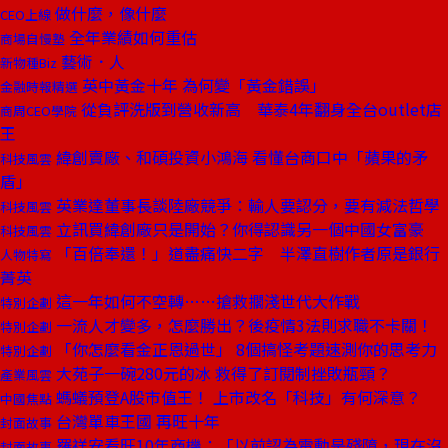
做什麼，像什麼
CEO上線
全年業績如何重估
商場自慢塾
藝術．人
新物種Biz
英中黃金十年 為何變「黃金錯誤」
金融時報精選
從負評洗版到營收新高 華泰4年翻身全台outlet店
商周CEO學院
王
緯創賣廠、和碩投資小鴻海 看懂台商口中「蘋果的矛
科技風雲
盾」
英業達董事長談陸廠競爭：輸人要認分，要有減法哲學
科技風雲
立訊買緯創廠只是開始？你得認識另一個中國女富豪
科技風雲
「百倍奉還！」道盡痛快二字 半澤直樹作者原是銀行
人物特寫
菁英
這一年如何不空轉……搶救擱淺世代大作戰
特別企劃
一流人才變多，怎麼勝出？後疫情3法則求職不卡關！
特別企劃
「你怎麼看金正恩過世」 8個搞怪考題速測你的思考力
特別企劃
大苑子一碗280元的冰 救得了訂閱制挫敗瓶頸？
產業風雲
螞蟻預登A股市值王！ 上市改名「科技」有何深意？
中國焦點
台灣單車王國 再旺十年
封面故事
羅祥安看旺10年商機：「以前認為電動是殘障，現在沒
封面故事