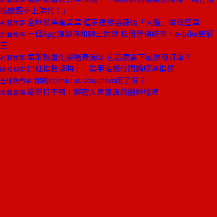
換變跟不上時代！」
全球最美電單車 這家連接器廠從「大腦」做到整車
封面故事
一個App讓鏈條和騎士對話 桂盟登傳統車、e-bike雙冠
封面故事
王
車架輕量化被唱衰淘汰 它怎麼拿下最頂級訂單？
封面故事
口紅指數過時！ 指甲油竄位悶鍋經濟指標
國際視窗
你的stimulus vouchers用了沒？
全球熱門字
電商打不倒！解密人氣書店的圈粉經濟
商周書摘