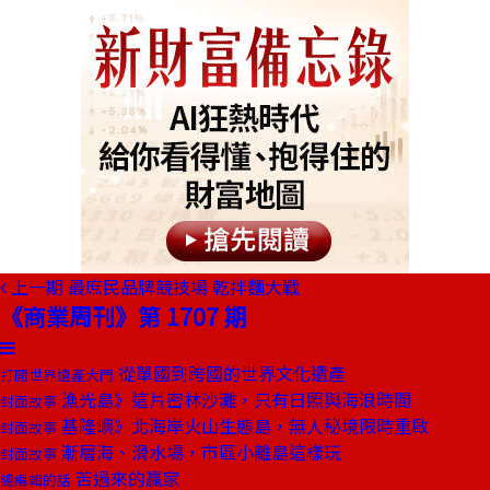
上一期
最庶民品牌競技場 乾拌麵大戰
《商業周刊》第 1707 期
從單國到跨國的世界文化遺產
打開世界遺產大門
漁光島》這片密林沙灘，只有日照與海浪時間
封面故事
基隆嶼》北海岸火山生態島，無人秘境限時重啟
封面故事
漸層海、滑水場，市區小離島這樣玩
封面故事
苦過來的贏家
總編輯的話