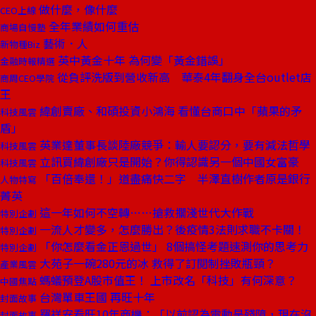
做什麼，像什麼
CEO上線
全年業績如何重估
商場自慢塾
藝術．人
新物種Biz
英中黃金十年 為何變「黃金錯誤」
金融時報精選
從負評洗版到營收新高 華泰4年翻身全台outlet店
商周CEO學院
王
緯創賣廠、和碩投資小鴻海 看懂台商口中「蘋果的矛
科技風雲
盾」
英業達董事長談陸廠競爭：輸人要認分，要有減法哲學
科技風雲
立訊買緯創廠只是開始？你得認識另一個中國女富豪
科技風雲
「百倍奉還！」道盡痛快二字 半澤直樹作者原是銀行
人物特寫
菁英
這一年如何不空轉……搶救擱淺世代大作戰
特別企劃
一流人才變多，怎麼勝出？後疫情3法則求職不卡關！
特別企劃
「你怎麼看金正恩過世」 8個搞怪考題速測你的思考力
特別企劃
大苑子一碗280元的冰 救得了訂閱制挫敗瓶頸？
產業風雲
螞蟻預登A股市值王！ 上市改名「科技」有何深意？
中國焦點
台灣單車王國 再旺十年
封面故事
羅祥安看旺10年商機：「以前認為電動是殘障，現在沒
封面故事