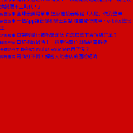
換變跟不上時代！」
全球最美電單車 這家連接器廠從「大腦」做到整車
封面故事
一個App讓鏈條和騎士對話 桂盟登傳統車、e-bike雙冠
封面故事
王
車架輕量化被唱衰淘汰 它怎麼拿下最頂級訂單？
封面故事
口紅指數過時！ 指甲油竄位悶鍋經濟指標
國際視窗
你的stimulus vouchers用了沒？
全球熱門字
電商打不倒！解密人氣書店的圈粉經濟
商周書摘