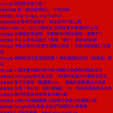
我到底在急什麼？
CEO上線
有一個沒有用的人，不如沒有
商場自慢塾
Stay hungry, stay foolish!
新物種Biz
租車王破產記：美企如何欠債上癮
金融時報精選
LV、GUCCI都指名 這對裝潢夫妻檔拚到上市
商周CEO學院
台積電赴美追蹤 供應鏈為何對中國熱、美國冷？
科技風雲
手上人民幣沒處去？跟著「慢牛」政策布局A股
投資焦點
早餐店帶400加盟主練數位智商！ 弘爺漢堡戰勝人性筆
特別企劃
記
被網攻該冷處理或認錯？ 網紅議員呱吉談「陰德值」算
特別企劃
法
只懂流量和曝光率不夠 8個數位指標幫你職能加分
特別企劃
Catchplay接地氣法則 4年變印尼最大付費影音平台
產業風雲
電子五哥推「醫護版Siri」 最難的是聽懂台式英語
產業風雲
台灣「布料雲」因封城崛起 CK、時尚老佛爺跨海合作
產業風雲
最庶民品牌競技場 乾拌麵大戰
封面故事
台南24年關廟麵廠 50品牌背後最大拌麵軍火商
封面故事
Google救失業潮 修這3門課視同大學學歷
國際視窗
談判別衝動 keep your pants on
戒掉爛英文