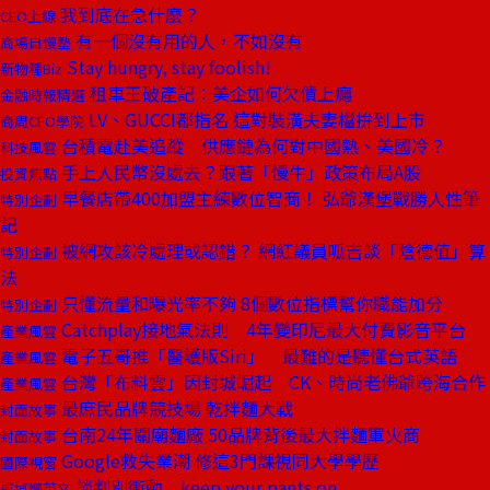
我到底在急什麼？
CEO上線
有一個沒有用的人，不如沒有
商場自慢塾
Stay hungry, stay foolish!
新物種Biz
租車王破產記：美企如何欠債上癮
金融時報精選
LV、GUCCI都指名 這對裝潢夫妻檔拚到上市
商周CEO學院
台積電赴美追蹤 供應鏈為何對中國熱、美國冷？
科技風雲
手上人民幣沒處去？跟著「慢牛」政策布局A股
投資焦點
早餐店帶400加盟主練數位智商！ 弘爺漢堡戰勝人性筆
特別企劃
記
被網攻該冷處理或認錯？ 網紅議員呱吉談「陰德值」算
特別企劃
法
只懂流量和曝光率不夠 8個數位指標幫你職能加分
特別企劃
Catchplay接地氣法則 4年變印尼最大付費影音平台
產業風雲
電子五哥推「醫護版Siri」 最難的是聽懂台式英語
產業風雲
台灣「布料雲」因封城崛起 CK、時尚老佛爺跨海合作
產業風雲
最庶民品牌競技場 乾拌麵大戰
封面故事
台南24年關廟麵廠 50品牌背後最大拌麵軍火商
封面故事
Google救失業潮 修這3門課視同大學學歷
國際視窗
談判別衝動 keep your pants on
戒掉爛英文