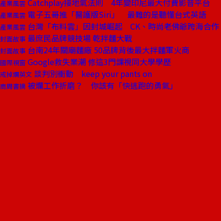
Catchplay接地氣法則 4年變印尼最大付費影音平台
產業風雲
電子五哥推「醫護版Siri」 最難的是聽懂台式英語
產業風雲
台灣「布料雲」因封城崛起 CK、時尚老佛爺跨海合作
產業風雲
最庶民品牌競技場 乾拌麵大戰
封面故事
台南24年關廟麵廠 50品牌背後最大拌麵軍火商
封面故事
Google救失業潮 修這3門課視同大學學歷
國際視窗
談判別衝動 keep your pants on
戒掉爛英文
被爛工作折磨？ 你該有「快逃跑的勇氣」
商周書摘