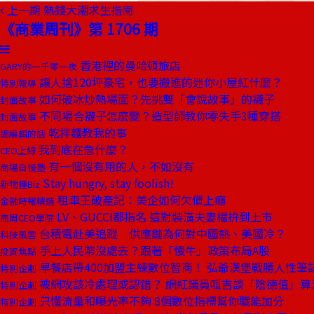
上一期
熱錢大潮求生指南
《商業周刊》第 1706 期
香港裡的曼哈頓旅店
GARY的一千零一夜
讓人捨120坪豪宅，也要搬進的迷你小屋紅什麼？
特別報導
如何破冰炒熱場面？先挑雙「會說故事」的襪子
封面故事
不同場合襪子怎麼變？造型師教你零失手3種穿搭
封面故事
乾拌麵教我的事
總編輯的話
我到底在急什麼？
CEO上線
有一個沒有用的人，不如沒有
商場自慢塾
Stay hungry, stay foolish!
新物種Biz
租車王破產記：美企如何欠債上癮
金融時報精選
LV、GUCCI都指名 這對裝潢夫妻檔拚到上市
商周CEO學院
台積電赴美追蹤 供應鏈為何對中國熱、美國冷？
科技風雲
手上人民幣沒處去？跟著「慢牛」政策布局A股
投資焦點
早餐店帶400加盟主練數位智商！ 弘爺漢堡戰勝人性筆
特別企劃
被網攻該冷處理或認錯？ 網紅議員呱吉談「陰德值」算
特別企劃
只懂流量和曝光率不夠 8個數位指標幫你職能加分
特別企劃