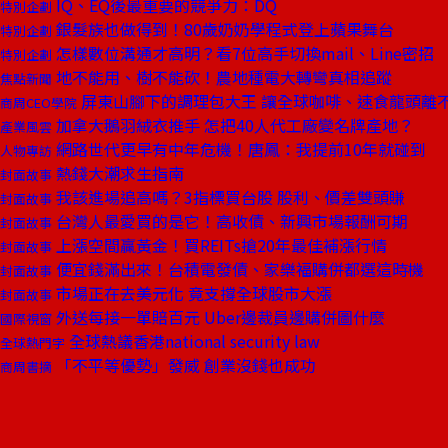
IQ、EQ後最重要的競爭力：DQ
特別企劃
銀髮族也做得到！80歲奶奶學程式登上蘋果舞台
特別企劃
怎樣數位溝通才高明？看7位高手切換mail、Line密招
特別企劃
地不能用、樹不能砍！農地種電大轉彎真相追蹤
焦點新聞
屏東山腳下的調理包大王 讓全球咖啡、速食龍頭離
商周CEO學院
加拿大鵝羽絨衣推手 怎把40人代工廠變名牌產地？
產業風雲
網路世代更早有中年危機！唐鳳：我提前10年就碰到
人物專訪
熱錢大潮求生指南
封面故事
我該進場追高嗎？3指標買台股 股利、價差雙頭賺
封面故事
台灣人最愛買的是它！高收債、新興市場報酬可期
封面故事
上漲空間贏黃金！買REITs搶20年最佳補漲行情
封面故事
便宜錢滿出來！台積電發債、家樂福購併都選這時機
封面故事
市場正在去美元化 竟支撐全球股市大漲
封面故事
外送每接一單賠百元 Uber邊裁員邊購併圖什麼
國際視窗
全球熱議香港national security law
全球熱門字
「不平等優勢」發威 創業沒錢也成功
商周書摘