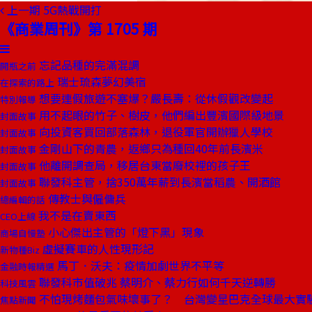
上一期
5G熱戰開打
《商業周刊》第 1705 期
忘記品種的完滿混調
開瓶之前
瑞士琉森夢幻美宿
在探索的路上
想要連假旅遊不塞爆？嚴長壽：從休假觀改變起
特別報導
用不起眼的竹子、樹皮，他們編出豐濱國際級地景
封面故事
向投資客買回部落森林，退役軍官開辦獵人學校
封面故事
金剛山下的青農，返鄉只為種回40年前長濱米
封面故事
他離開調查局，移居台東當廢校裡的孩子王
封面故事
聯發科主管，捨350萬年薪到長濱當稻農、開酒館
封面故事
傳教士與僱傭兵
總編輯的話
我不是在賣東西
CEO上線
小心傑出主管的「燈下黑」現象
商場自慢塾
虛擬賽車的人性現形記
新物種Biz
馬丁．沃夫：疫情加劇世界不平等
金融時報精選
聯發科市值破兆 蔡明介、蔡力行如何千天逆轉勝
科技風雲
不怕現烤麵包氣味壞事了？ 台灣變星巴克全球最大實
焦點新聞