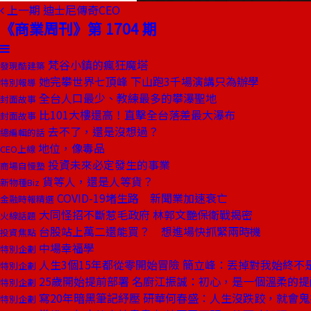
上一期
迪士尼傳奇CEO
《商業周刊》第 1704 期
梵谷小鎮的瘋狂魔塔
發現酷建築
她完攀世界七頂峰 下山跑3千場演講只為辦學
特別報導
全台人口最少、教練最多的攀瀑聖地
封面故事
比101大樓還高！直擊全台落差最大瀑布
封面故事
去不了，還是沒想過？
總編輯的話
地位，像毒品
CEO上線
投資未來必定發生的事業
商場自慢塾
貨等人，還是人等貨？
新物種Biz
COVID-19堵生路 新聞業加速衰亡
金融時報精選
大同怪招不斷惹毛政府 林郭文艷保衛戰揭密
火線話題
台股站上萬二還能買？ 想進場快抓緊兩時機
投資焦點
中場幸福學
特別企劃
人生3個15年都從零開始冒險 簡立峰：丟掉對我始終不
特別企劃
25歲開始提前部署 名廚江振誠：初心，是一個溫柔的提
特別企劃
寫20年暗黑筆記紓壓 研華何春盛：人生沒跌跤，就會鬼
特別企劃