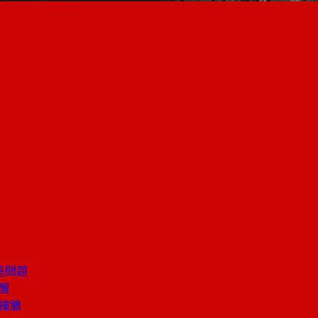
是問題
醒
撞牆