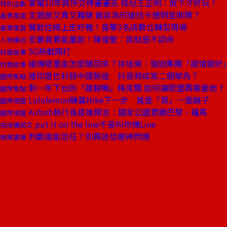
掌權10年爽快交棒畫畫去 桂冠王正明：放下才好玩！
特別企劃
主題房又貴又難賺 飯店為何搶找卡通明星助陣？
產業風雲
餐飲往線上走好難！直擊3名店數位轉型現場
產業風雲
宏碁竟賣能量飲！陳俊聖：我就是不認命
人物專訪
5G熱戰開打
封面故事
遠傳砸重金怎麼賺回來？徐旭東：強迫集團「感情變好
封面故事
連印度也封殺中國製造 抖音將成第二個華為？
國際焦點
剩一年下台的「跛腳鴨」梅克爾 如何讓歐盟再需要她？
國際焦點
Lululemon賺贏Nike下一步 竟是「買」一面鏡子
國際視窗
Airbnb執行長疫後預言：國家公園更勝巴黎、羅馬
國際視窗
put it on the line不是叫你傳Line
戒掉爛英文
判斷誰能信任？別再迷信眼神閃爍
商周書摘