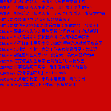
無法出門好悶 美國小店選物盒雙贏出招
產業風雲
全遠距無牆大學密涅瓦 憑什麼比哈佛難進？
教育線上
如何培育「最強大腦」？密涅瓦創辦人：質疑式智慧
教育線上
後疫情世界 台灣的最好機會來了
封面故事
啟動第2次經濟奇蹟 簡立峰：永遠要想「台灣＋1」
封面故事
跟最不怕失敗的民族學習 他們返台打造荷式新創
封面故事
科技兄弟童年記憶找商機 把AI賣給黑手頭家
封面故事
不看好的市場勝率高 36歲連續創業家捨美國攻泰國
封面故事
先相信，事情才會對！矽谷女孩贏得星、美注資
封面故事
叛逆醫科生雜學15年 變台大、長庚AI醫師教練
封面故事
培育海盜型創業家 台灣新創3缺亟待改善
封面故事
百事追趕可口可樂 砸千億買第3大能量飲
國際視窗
疫情傷經濟 股民on the rack
戒掉爛英文
投資老手揭密：市場永遠更勝一籌的原因
商周書摘
疾病指數成長下 3種再生醫療加速衝
商周書摘