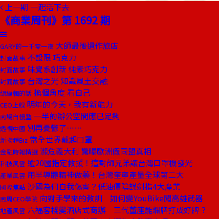
上一期
一起活下去
《商業周刊》第 1692 期
大師最後遺作旅店
GARY的一千零一夜
不設限 巧克力
封面故事
味覺系創新 純素巧克力
封面故事
台灣之光 知識風土交融
封面故事
換個角度 看自己
總編輯的話
明年的今天，我有新能力
CEO上線
一半的辦公空間應已足夠
商場自慢塾
別再憂鬱了……
透視中國
當全世界戴起口罩
新物種Biz
瀕危義大利 驚曝歐洲假同盟真相
金融時報精選
逾20國指定救援！這對師兄弟讓台灣口罩機發光
科技風雲
用半導體精神做藥！台灣奎寧產量全球第二大
產業風雲
沙國為何自我傷害？低油價陰謀劍指4大產業
國際焦點
向對手學來的教訓 如何變YouBike闖高雄武器
商周CEO學院
六福客棧變酒店式商辦 三代董座能爛牌打成好牌？
地產風雲