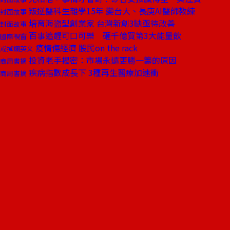
叛逆醫科生雜學15年 變台大、長庚AI醫師教練
封面故事
培育海盜型創業家 台灣新創3缺亟待改善
封面故事
百事追趕可口可樂 砸千億買第3大能量飲
國際視窗
疫情傷經濟 股民on the rack
戒掉爛英文
投資老手揭密：市場永遠更勝一籌的原因
商周書摘
疾病指數成長下 3種再生醫療加速衝
商周書摘