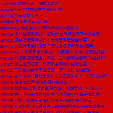
明年的今天，我有新能力
CEO上線
一半的辦公空間應已足夠
商場自慢塾
別再憂鬱了……
透視中國
當全世界戴起口罩
新物種Biz
瀕危義大利 驚曝歐洲假同盟真相
金融時報精選
逾20國指定救援！這對師兄弟讓台灣口罩機發光
科技風雲
用半導體精神做藥！台灣奎寧產量全球第二大
產業風雲
沙國為何自我傷害？低油價陰謀劍指4大產業
國際焦點
向對手學來的教訓 如何變YouBike闖高雄武器
商周CEO學院
六福客棧變酒店式商辦 三代董座能爛牌打成好牌？
地產風雲
無法出門好悶 美國小店選物盒雙贏出招
產業風雲
全遠距無牆大學密涅瓦 憑什麼比哈佛難進？
教育線上
如何培育「最強大腦」？密涅瓦創辦人：質疑式智慧
教育線上
後疫情世界 台灣的最好機會來了
封面故事
啟動第2次經濟奇蹟 簡立峰：永遠要想「台灣＋1」
封面故事
跟最不怕失敗的民族學習 他們返台打造荷式新創
封面故事
科技兄弟童年記憶找商機 把AI賣給黑手頭家
封面故事
不看好的市場勝率高 36歲連續創業家捨美國攻泰國
封面故事
先相信，事情才會對！矽谷女孩贏得星、美注資
封面故事