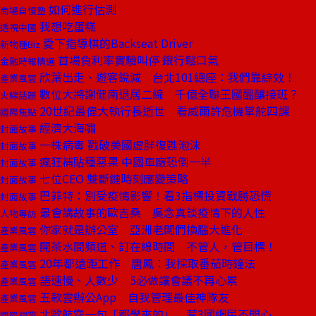
如何進行估測
商場自慢塾
我想吃蛋糕
透視中國
愛下指導棋的Backseat Driver
新物種Biz
首場負利率實驗叫停 銀行鬆口氣
金融時報精選
欣葉出走、遊客銳減 台北101總座：我們靠綜效！
產業風雲
數位大將謝健南退居二線 千億全聯王國醞釀接班？
火線話題
20世紀最偉大執行長逝世 看威爾許危機掌舵四課
國際焦點
經濟大海嘯
封面故事
一株病毒 戳破美國虛胖復甦泡沫
封面故事
瘋狂補貼種惡果 中國車廠恐倒一半
封面故事
七位CEO 雙斷鏈時刻應變策略
封面故事
巴菲特：別受疫情影響！看3指標投資戰勝恐慌
封面故事
最會講故事的歐吉桑 吳念真談疫情下的人性
人物專訪
你家就是辦公室 亞洲老闆們換腦大進化
產業風雲
開茶水間頻道、訂在線時間 不管人，管目標！
產業風雲
20年都遠距工作 唐鳳：我採取番茄時鐘法
產業風雲
語速慢、人數少 5必做讓會議不再心累
產業風雲
五款雲辦公App 自我管理最佳神隊友
產業風雲
北歐航空一句「都學來的」 惹3國網民不開心
國際視窗