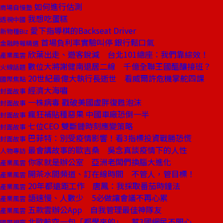
如何進行估測
商場自慢塾
我想吃蛋糕
透視中國
愛下指導棋的Backseat Driver
新物種Biz
首場負利率實驗叫停 銀行鬆口氣
金融時報精選
欣葉出走、遊客銳減 台北101總座：我們靠綜效！
產業風雲
數位大將謝健南退居二線 千億全聯王國醞釀接班？
火線話題
20世紀最偉大執行長逝世 看威爾許危機掌舵四課
國際焦點
經濟大海嘯
封面故事
一株病毒 戳破美國虛胖復甦泡沫
封面故事
瘋狂補貼種惡果 中國車廠恐倒一半
封面故事
七位CEO 雙斷鏈時刻應變策略
封面故事
巴菲特：別受疫情影響！看3指標投資戰勝恐慌
封面故事
最會講故事的歐吉桑 吳念真談疫情下的人性
人物專訪
你家就是辦公室 亞洲老闆們換腦大進化
產業風雲
開茶水間頻道、訂在線時間 不管人，管目標！
產業風雲
20年都遠距工作 唐鳳：我採取番茄時鐘法
產業風雲
語速慢、人數少 5必做讓會議不再心累
產業風雲
五款雲辦公App 自我管理最佳神隊友
產業風雲
北歐航空一句「都學來的」 惹3國網民不開心
國際視窗