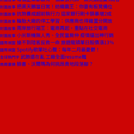
把黑天鵝當日常！紡織霸王：你要有板凳備位
封面故事
抗煞養成超前執行力 這家銀行刷卡額暴增2成
封面故事
輪胎大廠的停工學習：供應商也得雞蛋分開放
封面故事
兩岸旅行箱王：電商再起，重點在社交電商
封面故事
小米新機無人秀、全民當房仲 疫情逼出神行銷
封面故事
搶不到陸客反救一命 旅遊龍頭單日股價漲13％
國際視窗
Spotify歌單吐心聲：每年二月最憂鬱！
國際視窗
武肺還在亂 工廠全面resume難
全球熱門字
臉書、沃爾瑪為何挑昂貴地段落腳？
商周書摘