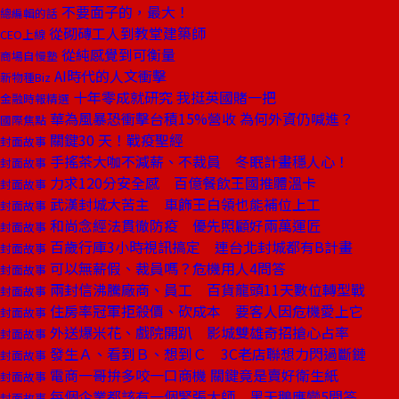
不要面子的，最大！
總編輯的話
從砌磚工人到教堂建築師
CEO上線
從純感覺到可衡量
商場自慢塾
AI時代的人文衝擊
新物種Biz
十年零成就研究 我挺英國賭一把
金融時報精選
華為風暴恐衝擊台積15%營收 為何外資仍喊進？
國際焦點
關鍵30 天！戰疫聖經
封面故事
手搖茶大咖不減薪、不裁員 冬眠計畫穩人心！
封面故事
力求120分安全感 百億餐飲王國推體溫卡
封面故事
武漢封城大苦主 車飾王白領也能補位上工
封面故事
和尚念經法貫徹防疫 優先照顧好兩萬運匠
封面故事
百歲行庫3小時視訊搞定 連台北封城都有B計畫
封面故事
可以無薪假、裁員嗎？危機用人4問答
封面故事
兩封信沸騰廠商、員工 百貨龍頭11天數位轉型戰
封面故事
住房率冠軍拒殺價、砍成本 要客人因危機愛上它
封面故事
外送爆米花、戲院開趴 影城雙雄奇招搶心占率
封面故事
發生Ａ、看到Ｂ、想到Ｃ 3C老店聯想力閃過斷鏈
封面故事
電商一哥拚多咬一口商機 關鍵竟是賣好衛生紙
封面故事
每個企業都該有一個緊張大師 黑天鵝應變5問答
封面故事