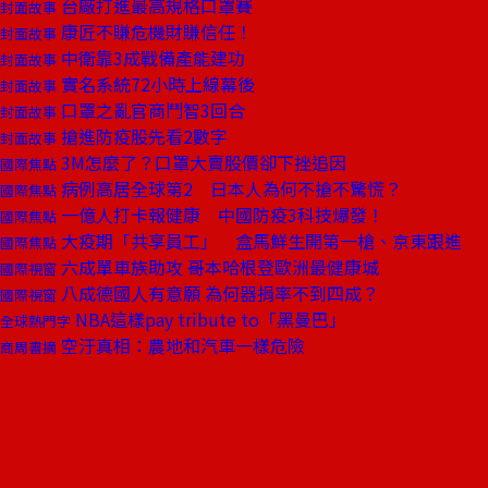
台廠打進最高規格口罩賽
封面故事
康匠不賺危機財賺信任！
封面故事
中衛靠3成戰備產能建功
封面故事
實名系統72小時上線幕後
封面故事
口罩之亂官商鬥智3回合
封面故事
搶進防疫股先看2數字
封面故事
3M怎麼了？口罩大賣股價卻下挫追因
國際焦點
病例高居全球第2 日本人為何不搶不驚慌？
國際焦點
一億人打卡報健康 中國防疫3科技爆發！
國際焦點
大疫期「共享員工」 盒馬鮮生開第一槍、京東跟進
國際焦點
六成單車族助攻 哥本哈根登歐洲最健康城
國際視窗
八成德國人有意願 為何器捐率不到四成？
國際視窗
NBA這樣pay tribute to「黑曼巴」
全球熱門字
空汙真相：農地和汽車一樣危險
商周書摘