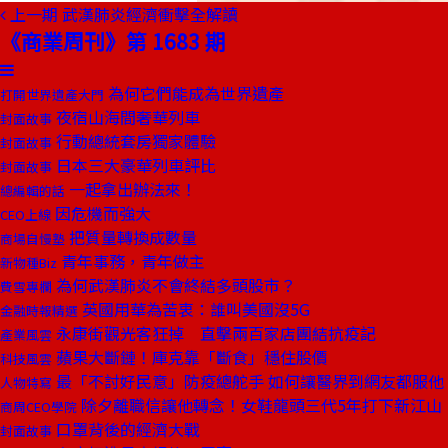
上一期
武漢肺炎經濟衝擊全解讀
《商業周刊》第 1683 期
為何它們能成為世界遺產
打開世界遺產大門
夜宿山海間奢華列車
封面故事
行動總統套房獨家體驗
封面故事
日本三大豪華列車評比
封面故事
一起拿出辦法來！
總編輯的話
因危機而強大
CEO上線
把質量轉換成數量
商場自慢塾
青年事務，青年做主
新物種Biz
為何武漢肺炎不會終結多頭股市？
費雪專欄
英國用華為苦衷：誰叫美國沒5G
金融時報精選
永康街觀光客狂掉 直擊兩百家店團結抗疫記
產業風雲
蘋果大斷鏈！庫克靠「斷食」穩住股價
科技風雲
最「不討好民意」防疫總舵手 如何讓醫界到網友都服他
人物特寫
除夕離職信讓他轉念！女鞋龍頭三代5年打下新江山
商周CEO學院
口罩背後的經濟大戰
封面故事