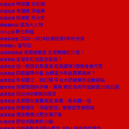
呷菜脯 好彩頭
封面故事
食麵線 添福壽
封面故事
啖筍乾 升大官
封面故事
成為大人物
總編輯的話
數位蚱蜢
CEO上線
2020～2024台灣經濟5年好光景
商場自慢塾
雲和石
新物種Biz
老闆搶著要 主管教練紅什麼？
金融時報精選
金鼠年紅包股怎麼挑？
投資焦點
從一碗首航熱濃湯 看張國煒5個後進者巧思
產業風雲
四張圖帶你看 台積電今年能再攀高峰？
科技風雲
年前罷工、搞訂閱 平台大師破解外送戰盲點
產業風雲
抱緊賠錢的手機、電視 索尼為何市值衝破10兆日圓
國際焦點
玩出400億萌孩經濟
產業風雲
走廊變兒童賽車道 房價、營收翻一倍
產業風雲
改動線攻「停留經濟」業績逆勢增兩成
產業風雲
兩攻略養出死忠親子客
產業風雲
歡迎光臨美好小鎮
封面故事
女校長聯手5個小學生 200人貓島自信重生
封面故事