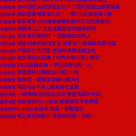
台中囝仔找回部落生命力 文盲阿嬤變生態解說員
封面故事
老店盛宴用故事入菜：一張3公尺餐桌撐小農
封面故事
客家老爹10年讓檳榔鄉蛻變巧克力金牌產地
封面故事
拚關係人口 垃圾島翻身全球藝術聖地
封面故事
無血緣共居時代 一起變老的新家人
特別企劃
相差45歲的最佳室友 直擊第一個青銀共居公寓
特別企劃
不強求三代同堂 老姊妹揪團住養生村
特別企劃
老友想彼此照應？他們合蓋山居小聚落
特別企劃
3.6兆運動商機，早已接管你的一天
科技風雲
穿戴黑科技運動30分抵2小時
科技風雲
健身環、虛擬單車邊玩邊消肚
科技風雲
四款App不用上健身房也能動
科技風雲
一罐橄欖油比柏金包貴 搶當精品拚升級
國際視窗
無妝感的VSCO女孩 顛覆美妝市場業績
國際視窗
Usher金鼠年 精品、零售搶快
全球熱門字
老企業怕被取代 最該做的事：加薪
商周書摘