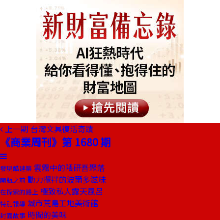
上一期
台灣文具復活奇蹟
《商業周刊》第 1680 期
雲霧中的隈研吾聚落
發現酷建築
動力攪拌的波爾多滋味
開瓶之前
極致私人露天風呂
在探索的路上
城市荒島工地美術館
特別報導
時間的美味
封面故事