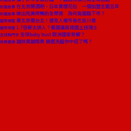
在北京開酒吧、日本賣櫻花包 一個加盟主磨五年
封面故事
做出完美烤鴨的全聚德 為何竟面臨下市？
封面故事
棄北京選台北！捷克人權市長也反川普
國際視窗
1.7倍薪太誘人？義國議員提國土送瑞士
國際視窗
全球baby bust 歐洲國家新解？
全球熱門字
越抹黑越吸票 競選洗腦你中招了嗎？
商周書摘