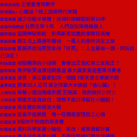
主管要會用數字
商場自慢塾
心難過？線上諮商時代來臨
新物種Biz
減少依賴半導體！台灣科技轉型的新10年
費雪專欄
社群主宰十年 人們自我降格機器人
金融時報精選
這間神秘新創 把馬斯克說蠢的事變狂商機
國際焦點
病主法上路週年體檢 一萬人的善終決定之旅
焦點新聞
夏韻芬從怕死到支持「好死」：人生最後一課，拜託自
焦點新聞
己決定！
收服蘋果的小接頭 會養出王雪紅第三支股王？
科技風雲
美伊衝突油價短期震盪 最大贏家竟是堅果消費者
國際焦點
波音、孫正義都犯同一個錯 3家失意企業啟示錄
產業風雲
屏東30人公司 幫全球最大水族館「造心臟」！
產業風雲
背著小燈泡傷痛參選 王婉諭：政府做好少好少
人物特寫
鄧惠文從政自白：理想不能只停留在小圈圈！
人物特寫
鼎泰豐的新經濟大戰
封面故事
店長不追業績 唯一任務是管理員工心情
封面故事
8個你不知道的鼎泰豐
封面故事
資料科學家賣小籠包 年改、貿易戰都計算
封面故事
攜手好市多賣炒麵 不展店照樣打開全球通路
封面故事