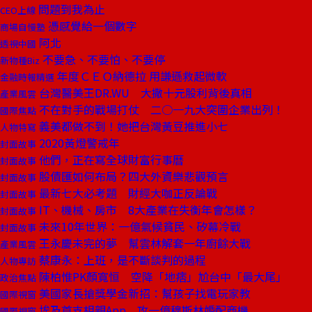
問題到我為止
CEO上線
憑感覺給一個數字
商場自慢塾
阿北
透視中國
不要急、不要怕、不要停
新物種Biz
年度ＣＥＯ納德拉 用謙遜救起微軟
金融時報精選
台灣醫美王DR.WU 大撒十元股利背後真相
產業風雲
不在對手的戰場打仗 二○一九大突圍企業出列！
國際焦點
義美都做不到！她把台灣黃豆推進小七
人物特寫
2020黃燈警戒年
封面故事
他們，正在寫全球財富行事曆
封面故事
股債匯如何布局？四大外資樂悲觀預言
封面故事
最新七大必考題 財經大咖正反論戰
封面故事
IT、機械、房市 8大產業在失衡年會怎樣？
封面故事
未來10年世界：一億氣候貧民、矽幕冷戰
封面故事
王永慶未完的夢 幫雲林解套一年廚餘大戰
產業風雲
蔡康永：上班，是不斷談判的過程
人物專訪
陳柏惟PK顏寬恒 空降「地痞」尬台中「最大尾」
政治焦點
美國家長搶獎學金新招：幫孩子找電玩家教
國際視窗
埃及首支相親App 攻一億穆斯林婚配商機
國際視窗