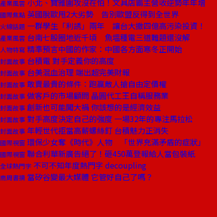
小北、寶雅圍攻沒在怕！文具店霸主營收逆勢年年增
產業風雲
英國脫歐甩2大劣勢 告別歐盟反得到全世界
國際焦點
一群學生「利誘」兩年 讓台大撤四億高污染投資！
火線話題
台南七股圈地近千頃 魚塭種電三道難題還沒解
產業風雲
精準預言中國的作家：中國各方面寒冬正開始
人物特寫
台積電 對手定義你的高度
封面故事
台美混血治理 端出超完美財報
封面故事
敢賣最貴的條件：跑贏敵人搶自由定價權
封面故事
做客戶的市場顧問 晶圓代工王自稱服務業
封面故事
創新也可能闖大禍 你該想的是經濟效益
封面故事
對手高度決定自己的強度 一場32年的專注馬拉松
封面故事
年輕世代拒當高薪螺絲釘 台積魅力正消失
封面故事
環保少女奪《時代》人物 「世界充滿矛盾的症狀」
國際視窗
聯合利華新廣告絕了！砸450萬登報給人當包裝紙
國際視窗
不可不知年度熱門字 decoupling
全球熱門字
當矽谷變最大媒體 它管好自己了嗎？
商周書摘