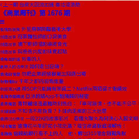
上一期
台商大回流加速 毒垃圾浩劫
《商業周刊》第 1676 期
外星飛碟降臨藝術大學
發現酷建築
冠軍麵包師的口袋美食
封面故事
摘下廚師帽的療癒食光
封面故事
與爸爸共度的味覺起點
封面故事
有毒的人
總編輯的話
如何走出逆境？
創辦人的活學院
勿把企業經營模範生驅逐出場
商場自慢塾
千年之都的前衛能量
新物種Biz
用SOP只能擁有笨員工？Netflix兩招留才衝績效
新經濟24講
亞洲超級App不怕燒錢的秘密
金融時報精選
喜特麗接班最難時刻告白：「寧可無情，也不能不公平
產業風雲
不知情不用負責？卜蜂肉泥案的三大迷思
火線話題
一段22K的故事影片 看懂大聯大為何決心入股文曄
商周CEO學院
遠傳花半年研究小孩走路？電信商最新戰場解析！
科技風雲
借錢給銀行看不上的人 他，孵出305億金融獨角獸
金融街