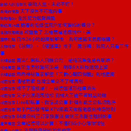
被動人生，未必不好！
創辦人的活學院
天下沒有不可能的事
商場自慢塾
全民協力選賢與能
新物種Biz
臉書的低價值用戶如何變IG的養分？
新經濟24講
歐盟醒了 北極蓋電池廠抗中、美
金融時報精選
日本24小時超商崩解後 為何連關東煮都收攤？
國際焦點
《葉問》、《搭錯車》推手 黃百鳴：我用人只看三件
人物特寫
事
黃崇仁開私人飛機公司 是純玩票還是有賺頭？
火線話題
當陌生男秒變阿湯哥 明年6大科技趨勢上菜
科技風雲
乖乖神秘買家解密「三顆心臟四個膽」的地產商
火線話題
情緒勒索 台灣企業交不了棒真相
封面故事
接不了班核爆！一成德國隱形冠軍消失
封面故事
父子沙漠跑馬拉松 羽絨大王造平等對話時機
封面故事
Line聊私事、微信談公事 針織布霸主公私切乾淨
封面故事
對手門口發傳單 KTV南霸天收服老臣的神奇時刻
封面故事
84歲染料王訂家族憲法 做到王永慶也難辦的事
封面故事
企業道德可以計算！不懂ESG小心傷你錢包
產業風雲
我與腦麻兒的20年約定
商周CEO學院