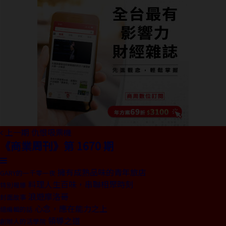
上一期
仇恨吸票機
《商業周刊》第 1670 期
擁有成熟品味的青年旅店
GARY的一千零一夜
料理人生百味，串聯相聚時刻
特別報導
浪遊摩洛哥
封面故事
心念，應在能力之上
總編輯的話
領導之道
創辦人的活學院