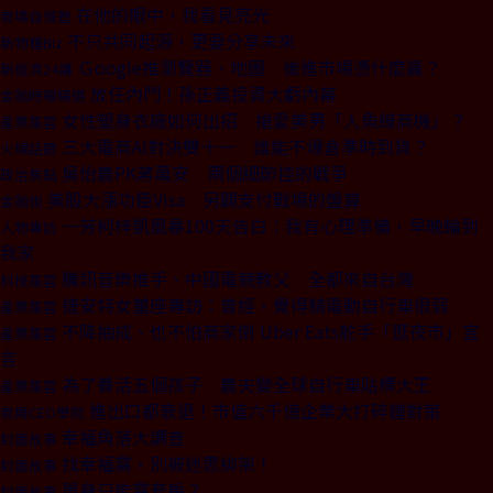
在他的眼中，我看見亮光
商場自慢塾
不只共同起源，更要分享未來
新物種Biz
Ｇoogle推瀏覽器、地圖 後進市場憑什麼贏？
新經濟24講
放任內鬥！孫正義投資大虧內幕
金融時報精選
女性塑身衣廠如何出招 搶愛美男「人魚線商機」？
產業風雲
三大電商AI對決雙十一 誰能不爆倉準時到貨？
火線話題
吳怡農PK蔣萬安 兩個細節控的戰爭
政治焦點
美股大漲功臣Visa 另闢支付戰場的盤算
金融街
一芳柯梓凱風暴100天告白：我有心理準備，早晚輪到
人物專訪
我家
騰訊音樂推手、中國電競教父 全都來自台灣
科技風雲
捷安特女董座專訪：曾經，覺得騎電動自行車很弱
產業風雲
不降抽成、也不怕商家倒 Uber Eats舵手「逛夜市」宣
產業風雲
言
為了養活五個孩子 農夫變全球自行車貼標大王
產業風雲
進出口都衰退！市值六千億企業大打碎鏈對策
商周CEO學院
幸福角落大調查
封面故事
找幸福窩，別被迷思綁架！
封面故事
單身只能窩套房？
封面故事