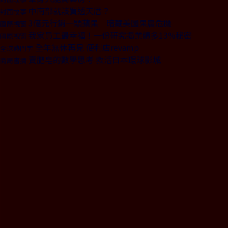
中南部就該買透天厝？
封面故事
3億元行銷一顆蘋果 暗藏美國果農危機
國際視窗
我家員工最幸福！一份研究揭業績多13%秘密
國際視窗
全年無休再見 便利店revamp
全球熱門字
賣肥皂的數學思考 救活日本環球影城
商周書摘