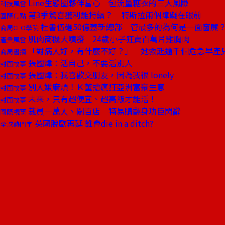
Line生態圈夥伴當心 包流量糖衣的三大風險
科技風雲
第3季驚喜獲利能持續？ 特斯拉兩個障礙在眼前
國際焦點
杜書伍砸50億蓋新總部 管最多的為何是一面窗簾
商周CEO學院
肌肉商機大噴發 24歲小子狂賣百萬片雞胸肉
產業風雲
「對病人好，有什麼不好？」 她救起逾千個危急早產
商周書摘
張國煒：活自己，不要活別人
封面故事
張國煒：我喜歡交朋友，因為我很 lonely
封面故事
別人嫌麻煩！Ｋ董搶瘋狂亞洲富豪生意
封面故事
未來，只有超便宜、超高級才能活！
封面故事
裁員一萬人、關百店 特易購翻身功臣閃辭
國際視窗
英國脫歐再延 誰會die in a ditch?
全球熱門字