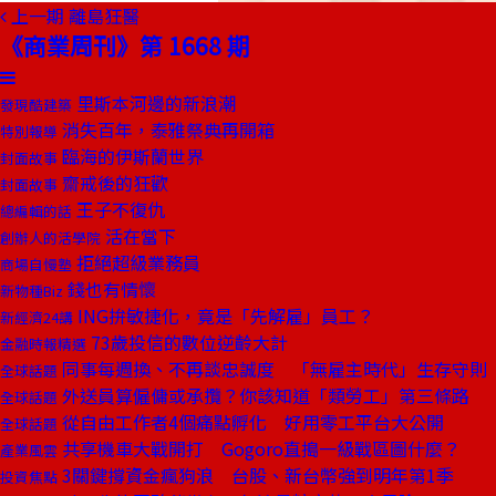
上一期
離島狂醫
《商業周刊》第 1668 期
里斯本河邊的新浪潮
發現酷建築
消失百年，泰雅祭典再開箱
特別報導
臨海的伊斯蘭世界
封面故事
齋戒後的狂歡
封面故事
王子不復仇
總編輯的話
活在當下
創辦人的活學院
拒絕超級業務員
商場自慢塾
錢也有情懷
新物種Biz
ING拚敏捷化，竟是「先解雇」員工？
新經濟24講
73歲投信的數位逆齡大計
金融時報精選
同事每週換、不再談忠誠度 「無雇主時代」生存守則
全球話題
外送員算僱傭或承攬？你該知道「類勞工」第三條路
全球話題
從自由工作者4個痛點孵化 好用零工平台大公開
全球話題
共享機車大戰開打 Gogoro直搗一級戰區圖什麼？
產業風雲
3關鍵撐資金瘋狗浪 台股、新台幣強到明年第1季
投資焦點