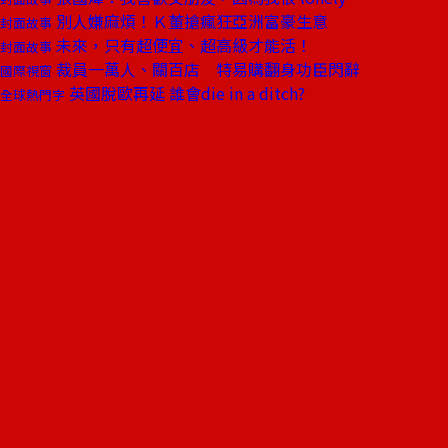
別人嫌麻煩！Ｋ董搶瘋狂亞洲富豪生意
封面故事
未來，只有超便宜、超高級才能活！
封面故事
裁員一萬人、關百店 特易購翻身功臣閃辭
國際視窗
英國脫歐再延 誰會die in a ditch?
全球熱門字