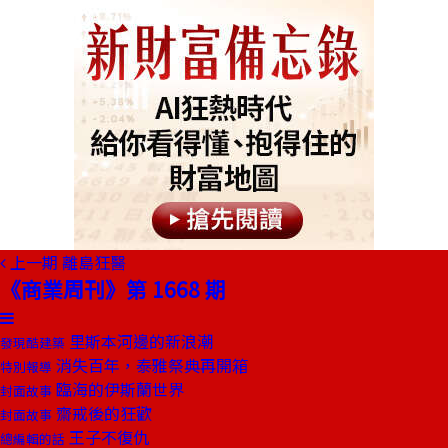
上一期
離島狂醫
《商業周刊》第 1668 期
里斯本河邊的新浪潮
發現酷建築
消失百年，泰雅祭典再開箱
特別報導
臨海的伊斯蘭世界
封面故事
齋戒後的狂歡
封面故事
王子不復仇
總編輯的話