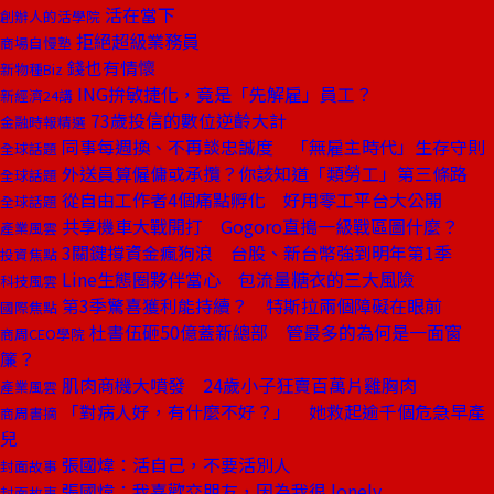
活在當下
創辦人的活學院
拒絕超級業務員
商場自慢塾
錢也有情懷
新物種Biz
ING拚敏捷化，竟是「先解雇」員工？
新經濟24講
73歲投信的數位逆齡大計
金融時報精選
同事每週換、不再談忠誠度 「無雇主時代」生存守則
全球話題
外送員算僱傭或承攬？你該知道「類勞工」第三條路
全球話題
從自由工作者4個痛點孵化 好用零工平台大公開
全球話題
共享機車大戰開打 Gogoro直搗一級戰區圖什麼？
產業風雲
3關鍵撐資金瘋狗浪 台股、新台幣強到明年第1季
投資焦點
Line生態圈夥伴當心 包流量糖衣的三大風險
科技風雲
第3季驚喜獲利能持續？ 特斯拉兩個障礙在眼前
國際焦點
杜書伍砸50億蓋新總部 管最多的為何是一面窗
商周CEO學院
簾？
肌肉商機大噴發 24歲小子狂賣百萬片雞胸肉
產業風雲
「對病人好，有什麼不好？」 她救起逾千個危急早產
商周書摘
兒
張國煒：活自己，不要活別人
封面故事
張國煒：我喜歡交朋友，因為我很 lonely
封面故事