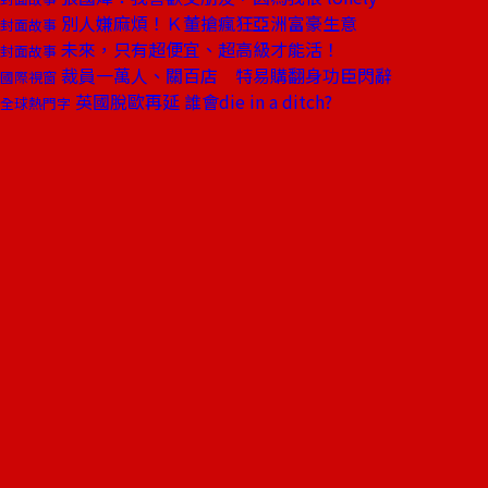
別人嫌麻煩！Ｋ董搶瘋狂亞洲富豪生意
封面故事
未來，只有超便宜、超高級才能活！
封面故事
裁員一萬人、關百店 特易購翻身功臣閃辭
國際視窗
英國脫歐再延 誰會die in a ditch?
全球熱門字