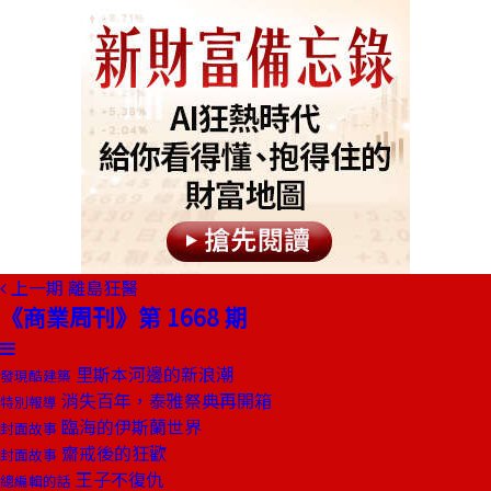
上一期
離島狂醫
《商業周刊》第 1668 期
里斯本河邊的新浪潮
發現酷建築
消失百年，泰雅祭典再開箱
特別報導
臨海的伊斯蘭世界
封面故事
齋戒後的狂歡
封面故事
王子不復仇
總編輯的話