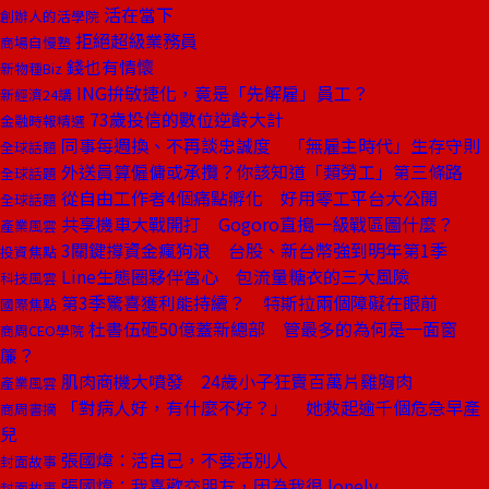
活在當下
創辦人的活學院
拒絕超級業務員
商場自慢塾
錢也有情懷
新物種Biz
ING拚敏捷化，竟是「先解雇」員工？
新經濟24講
73歲投信的數位逆齡大計
金融時報精選
同事每週換、不再談忠誠度 「無雇主時代」生存守則
全球話題
外送員算僱傭或承攬？你該知道「類勞工」第三條路
全球話題
從自由工作者4個痛點孵化 好用零工平台大公開
全球話題
共享機車大戰開打 Gogoro直搗一級戰區圖什麼？
產業風雲
3關鍵撐資金瘋狗浪 台股、新台幣強到明年第1季
投資焦點
Line生態圈夥伴當心 包流量糖衣的三大風險
科技風雲
第3季驚喜獲利能持續？ 特斯拉兩個障礙在眼前
國際焦點
杜書伍砸50億蓋新總部 管最多的為何是一面窗
商周CEO學院
簾？
肌肉商機大噴發 24歲小子狂賣百萬片雞胸肉
產業風雲
「對病人好，有什麼不好？」 她救起逾千個危急早產
商周書摘
兒
張國煒：活自己，不要活別人
封面故事
張國煒：我喜歡交朋友，因為我很 lonely
封面故事