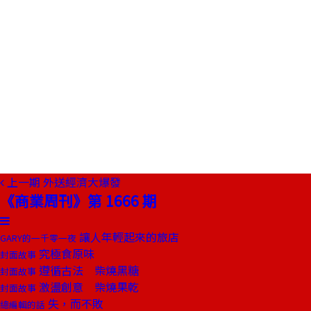
上一期
外送經濟大爆發
《商業周刊》第 1666 期
讓人年輕起來的旅店
GARY的一千零一夜
究極食原味
封面故事
遵循古法 柴燒黑糖
封面故事
激盪創意 柴燒果乾
封面故事
失，而不敗
總編輯的話