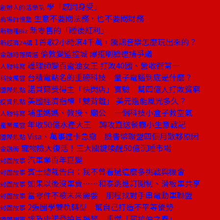
學「感同身受」
創辦人的活學院
生意不要問法務，也不要問財務
商場自慢塾
新零售的「睡後紅利」
新物種Biz
1首歌2小時滾4千萬，騰訊音樂怎麼玩出來的？
新經濟24講
倫敦變監控城 爆拒刷臉逮捕爭議
金融時報精選
護理師變百靈油女王 打敗40國、營收衝第一
人物特寫
台積電點名的重磅科技 量子電腦到底是什麼？
科技風雲
諾貝爾獎得主「快閃店」實驗 幫四億人打敗貧窮
國際焦點
美國經濟指標「雙背離」 美元還能風光多久？
投資焦點
埔里媽媽、教授、廟公 一個科技小盒子救空氣
人物特寫
年收50億水產大王 轉攻直送餐廳小生意戰記
產業風雲
Visa、萬事達卡急撤 臉書幣聯盟四個月散夥原因
國際焦點
寵物險大復活！三大關鍵喚醒50億沉睡市場
金融街
汽車業百年巨變
封面故事
賓士總裁告白：我不曾看過這麼多挑戰與機會
封面故事
如果以後沒車賣……和泰跳進訂閱制、滑板車共享
封面故事
當零件不被未來需要 朋程找對手串電動車聯盟
封面故事
2張圖學雙軌轉型 幫自己打造不平等優勢
封面故事
埃及史諾登拍片揭弊 重燃「阿拉伯之春」
國際視窗