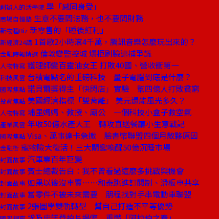
學「感同身受」
創辦人的活學院
生意不要問法務，也不要問財務
商場自慢塾
新零售的「睡後紅利」
新物種Biz
1首歌2小時滾4千萬，騰訊音樂怎麼玩出來的？
新經濟24講
倫敦變監控城 爆拒刷臉逮捕爭議
金融時報精選
護理師變百靈油女王 打敗40國、營收衝第一
人物特寫
台積電點名的重磅科技 量子電腦到底是什麼？
科技風雲
諾貝爾獎得主「快閃店」實驗 幫四億人打敗貧窮
國際焦點
美國經濟指標「雙背離」 美元還能風光多久？
投資焦點
埔里媽媽、教授、廟公 一個科技小盒子救空氣
人物特寫
年收50億水產大王 轉攻直送餐廳小生意戰記
產業風雲
Visa、萬事達卡急撤 臉書幣聯盟四個月散夥原因
國際焦點
寵物險大復活！三大關鍵喚醒50億沉睡市場
金融街
汽車業百年巨變
封面故事
賓士總裁告白：我不曾看過這麼多挑戰與機會
封面故事
如果以後沒車賣……和泰跳進訂閱制、滑板車共享
封面故事
當零件不被未來需要 朋程找對手串電動車聯盟
封面故事
2張圖學雙軌轉型 幫自己打造不平等優勢
封面故事
埃及史諾登拍片揭弊 重燃「阿拉伯之春」
國際視窗