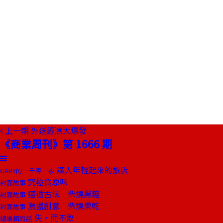
上一期
外送經濟大爆發
《商業周刊》第 1666 期
讓人年輕起來的旅店
GARY的一千零一夜
究極食原味
封面故事
遵循古法 柴燒黑糖
封面故事
激盪創意 柴燒果乾
封面故事
失，而不敗
總編輯的話