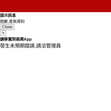
提示訊息
抱歉,查無資料
Close
×
請移駕到商周App
發生未預期錯誤,請洽管理員