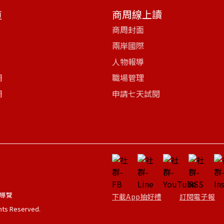
道
商周線上讀
商周封面
兩岸國際
人物報導
網
職場管理
網
申請七天試閱
導覽
下載App抽好禮
訂閱電子報
ghts Reserved.