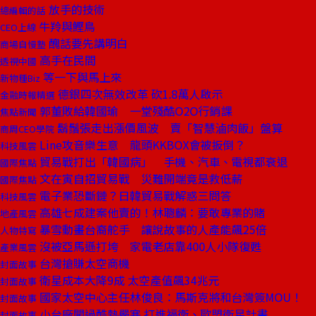
放手的技術
總編輯的話
牛羚與鰹鳥
CEO上線
醜話要先講明白
商場自慢塾
高手在民間
透視中國
等一下與馬上來
新物種Biz
德銀四次無效改革 砍1.8萬人啟示
金融時報精選
郭董敗給韓國瑜 一堂殘酷O2O行銷課
焦點新聞
鬍鬚張走出漲價風波 賣「智慧滷肉飯」盤算
商周CEO學院
Line攻音樂生意 龍頭KKBOX會被扳倒？
科技風雲
貿易戰打出「韓國病」 手機、汽車、電視都衰退
國際焦點
文在寅自招貿易戰 災難開端竟是救低薪
國際焦點
電子業恐斷鏈？日韓貿易戰解惑三問答
科技風雲
高雄七成建案他賣的！林聰麟：要敢專業的賭
地產風雲
暴雪動畫台裔舵手 讓說故事的人產能飆25倍
人物特寫
沒被亞馬遜打垮 家電老店靠400人小隊復甦
產業風雲
台灣搶賺太空商機
封面故事
衛星成本大降9成 太空產值飆34兆元
封面故事
國家太空中心主任林俊良：馬斯克將和台灣簽MOU！
封面故事
小台廠闖過酷熱嚴寒 打進福衛、歐盟衛星計畫
封面故事