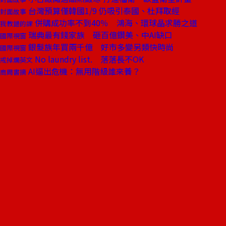
台灣預算僅韓國1/9 仍吸引泰國、杜拜取經
封面故事
併購成功率不到40％ 鴻海、環球晶求勝之道
我教錯的課
瑞典最有錢家族 砸百億鑽美、中AI缺口
國際視窗
銀髮族年買兩千億 好市多變另類快時尚
國際視窗
No laundry list. 落落長不OK
戒掉爛英文
AI逼出危機：無用階級誰來養？
商周書摘