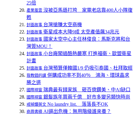
25倍
沒被亞馬遜打垮 家電老店靠400人小隊復
產業風雲
甦
台灣搶賺太空商機
封面故事
衛星成本大降9成 太空產值飆34兆元
封面故事
國家太空中心主任林俊良：馬斯克將和台
封面故事
灣簽MOU！
小台廠闖過酷熱嚴寒 打進福衛、歐盟衛星
封面故事
計畫
台灣預算僅韓國1/9 仍吸引泰國、杜拜取經
封面故事
併購成功率不到40％ 鴻海、環球晶求
我教錯的課
勝之道
瑞典最有錢家族 砸百億鑽美、中AI缺口
國際視窗
銀髮族年買兩千億 好市多變另類快時尚
國際視窗
No laundry list. 落落長不OK
戒掉爛英文
AI逼出危機：無用階級誰來養？
商周書摘