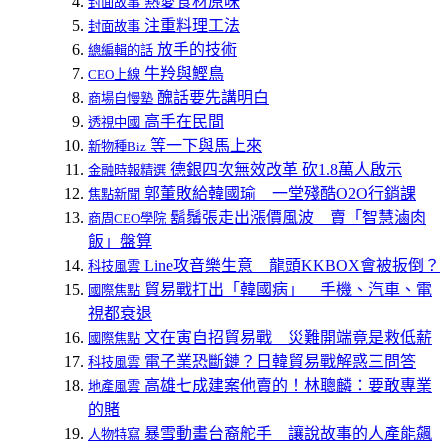
熱愛食材原味
封面故事
注重料理工法
封面故事
放手的技術
總編輯的話
牛羚與鰹鳥
CEO上線
醜話要先講明白
商場自慢塾
高手在民間
透視中國
等一下與馬上來
新物種Biz
德銀四次無效改革 砍1.8萬人啟示
金融時報精選
郭董敗給韓國瑜 一堂殘酷O2O行銷課
焦點新聞
鬍鬚張走出漲價風波 賣「智慧滷肉
商周CEO學院
飯」盤算
Line攻音樂生意 龍頭KKBOX會被扳倒？
科技風雲
貿易戰打出「韓國病」 手機、汽車、電
國際焦點
視都衰退
文在寅自招貿易戰 災難開端竟是救低薪
國際焦點
電子業恐斷鏈？日韓貿易戰解惑三問答
科技風雲
高雄七成建案他賣的！林聰麟：要敢專業
地產風雲
的賭
暴雪動畫台裔舵手 讓說故事的人產能飆
人物特寫