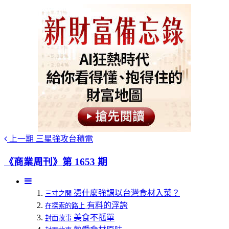
上一期
三星強攻台積電
《商業周刊》第 1653 期
憑什麼強調以台灣食材入菜？
三寸之間
有料的浮誇
在探索的路上
美食不孤單
封面故事