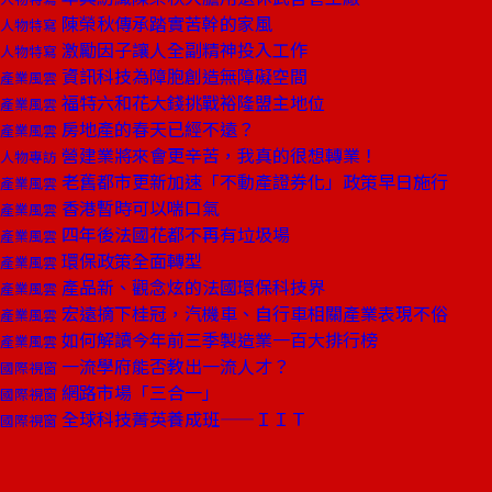
陳榮秋傳承踏實苦幹的家風
人物特寫
激勵因子讓人全副精神投入工作
人物特寫
資訊科技為障胞創造無障礙空間
產業風雲
福特六和花大錢挑戰裕隆盟主地位
產業風雲
房地產的春天已經不遠？
產業風雲
營建業將來會更辛苦，我真的很想轉業！
人物專訪
老舊都市更新加速「不動產證券化」政策早日施行
產業風雲
香港暫時可以喘口氣
產業風雲
四年後法國花都不再有垃圾場
產業風雲
環保政策全面轉型
產業風雲
產品新、觀念炫的法國環保科技界
產業風雲
宏遠摘下桂冠，汽機車、自行車相關產業表現不俗
產業風雲
如何解讀今年前三季製造業一百大排行榜
產業風雲
一流學府能否教出一流人才？
國際視窗
網路市場「三合一」
國際視窗
全球科技菁英養成班——ＩＩＴ
國際視窗