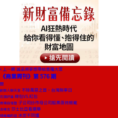
上一期
誠品將夢想帶給普羅大眾
《商業周刊》第 576 期
不除萬惡之首，台灣無寧日
創辦人聊天室
綠包VS.紅包
石頭評論
子公司炒作母公司股票亟待規範
商場自慢塾
莎士比亞看選舉
去梯言
冰炭不同爐
總編輯的話