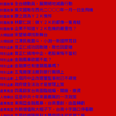
全台總動員，展開絕地滅蟲行動
封面故事
吳文國敢在西元二○○○年一月一日坐飛機
封面故事
康之政為Ｙ２Ｋ憔悴
封面故事
林獻仁說：做Ｙ２Ｋ的都像一隻青蛙
封面故事
企業不知道Ｙ２Ｋ危機的嚴重性？
封面故事
宋楚瑜尋找新舞台
火線話題
江澤民栽跟斗，小淵一新國際耳目
火線話題
曾正仁成功因敢賭，敗也因愛賭
特別企劃
曾正仁搞垮中企，老股東悔不當初
特別企劃
金融風暴欲罷不能？
特別企劃
金融業也有連鎖風暴嗎？
特別企劃
五鬼搬運法搬到銀行團頭上
特別企劃
上個月中企改選董監事就已不尋常
特別企劃
政府健全法治才是管理上策
特別企劃
四萬餘家台商面臨縮編、關廠、撤資
產業風雲
這是中共十年來最嚴厲的一次政策
人物專訪
東南亞金融風暴，台商重創，由盈轉虧
產業風雲
外銷增值稅大帽子下，台商十字路口停看聽
產業風雲
年興紡織陳榮秋大膽用退休武官管工廠
人物特寫