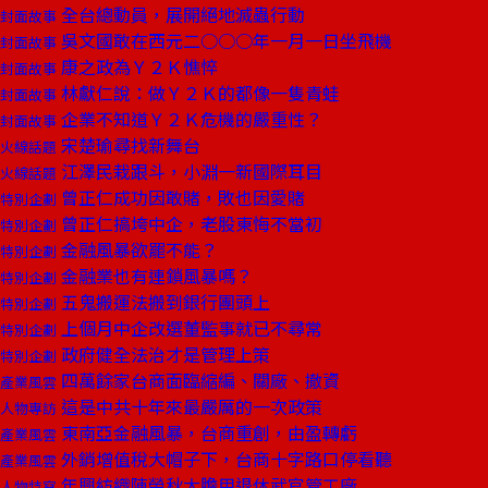
全台總動員，展開絕地滅蟲行動
封面故事
吳文國敢在西元二○○○年一月一日坐飛機
封面故事
康之政為Ｙ２Ｋ憔悴
封面故事
林獻仁說：做Ｙ２Ｋ的都像一隻青蛙
封面故事
企業不知道Ｙ２Ｋ危機的嚴重性？
封面故事
宋楚瑜尋找新舞台
火線話題
江澤民栽跟斗，小淵一新國際耳目
火線話題
曾正仁成功因敢賭，敗也因愛賭
特別企劃
曾正仁搞垮中企，老股東悔不當初
特別企劃
金融風暴欲罷不能？
特別企劃
金融業也有連鎖風暴嗎？
特別企劃
五鬼搬運法搬到銀行團頭上
特別企劃
上個月中企改選董監事就已不尋常
特別企劃
政府健全法治才是管理上策
特別企劃
四萬餘家台商面臨縮編、關廠、撤資
產業風雲
這是中共十年來最嚴厲的一次政策
人物專訪
東南亞金融風暴，台商重創，由盈轉虧
產業風雲
外銷增值稅大帽子下，台商十字路口停看聽
產業風雲
年興紡織陳榮秋大膽用退休武官管工廠
人物特寫