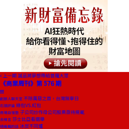
上一期
誠品將夢想帶給普羅大眾
《商業周刊》第 576 期
不除萬惡之首，台灣無寧日
創辦人聊天室
綠包VS.紅包
石頭評論
子公司炒作母公司股票亟待規範
商場自慢塾
莎士比亞看選舉
去梯言
冰炭不同爐
總編輯的話