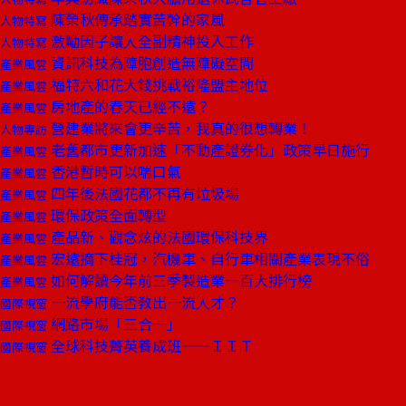
陳榮秋傳承踏實苦幹的家風
人物特寫
激勵因子讓人全副精神投入工作
人物特寫
資訊科技為障胞創造無障礙空間
產業風雲
福特六和花大錢挑戰裕隆盟主地位
產業風雲
房地產的春天已經不遠？
產業風雲
營建業將來會更辛苦，我真的很想轉業！
人物專訪
老舊都市更新加速「不動產證券化」政策早日施行
產業風雲
香港暫時可以喘口氣
產業風雲
四年後法國花都不再有垃圾場
產業風雲
環保政策全面轉型
產業風雲
產品新、觀念炫的法國環保科技界
產業風雲
宏遠摘下桂冠，汽機車、自行車相關產業表現不俗
產業風雲
如何解讀今年前三季製造業一百大排行榜
產業風雲
一流學府能否教出一流人才？
國際視窗
網路市場「三合一」
國際視窗
全球科技菁英養成班——ＩＩＴ
國際視窗