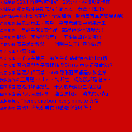
G20川習會暫時和解 25％稅、科技戰還卡關
火線話題
貿易戰休兵期布局：高息股、黃金、REITs
火線話題
小七搞重組、全家加碼 超商自有品牌變臉再戰
商周CEO學院
靠家訪員工、客戶 嘉義老師變中國果汁王
產業風雲
一年經手500億作品 藝品神秘保鑣曝光！
產業風雲
揭秘「家族辦公室」 五張圖幫企業傳承
產業風雲
蘋果設計教父 一個明星員工出走的啟示
全球話題
小鎮台霸
封面故事
一千位在地員工的信任 創造衝浪衣後山奇蹟
封面故事
關廟鳳梨之子賣螺絲 全球10大車廠都是他客戶
封面故事
管理大師西蒙：66％隱形冠軍都是家族企業
封面故事
亞馬遜、Uber、特斯拉 網路股都是泡沫？
我教錯的課
連瑪丹娜都搶進 千人劇場變巨星淘金窟
國際視窗
義大利青農回鄉 遵古法找回「消失的小麥」
國際視窗
There's one born every minute 真傻
戒掉爛英文
美國升降息都看它 通膨數字卻不準！
商周書摘