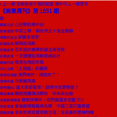
上一期
全聯營收千億的秘密 像外行人一樣思考
《商業周刊》第 1651 期
心狂野的黑中白
開瓶之前
中菜之華，與世界五十最佳餐廳
旅食隨想
夢醒拿坡里
移動的生活
解碼包浩斯
封面故事
百年設計美學的誕生與冒險
封面故事
一次讀懂包浩斯經典設計
封面故事
散落台灣的珍珠
編者的話
「土撥鼠」的暑假
CEO上線
東西做好，錢就來了！
商場自慢塾
月黑雁飛高
透視中國
當大家都看壞，該保守或更積極？
新物種Biz
關稅煙霧彈消散前 快布局台股
費雪專欄
普欽談親中：我們雞蛋多但籃子少
金融時報精選
最強超級電腦排名賽 中國三度打贏美國
科技風雲
卓永財夜談貿易戰交班：這是最好歷練時機
焦點新聞