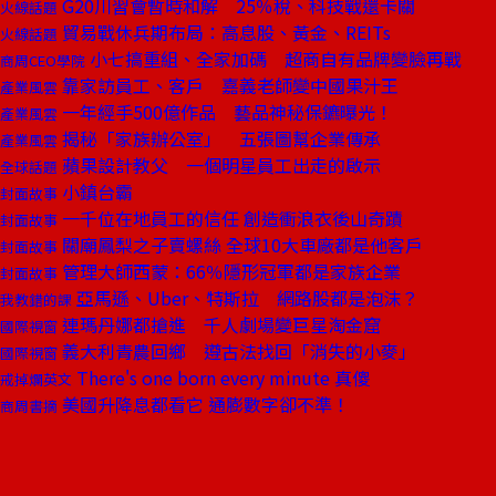
G20川習會暫時和解 25％稅、科技戰還卡關
火線話題
貿易戰休兵期布局：高息股、黃金、REITs
火線話題
小七搞重組、全家加碼 超商自有品牌變臉再戰
商周CEO學院
靠家訪員工、客戶 嘉義老師變中國果汁王
產業風雲
一年經手500億作品 藝品神秘保鑣曝光！
產業風雲
揭秘「家族辦公室」 五張圖幫企業傳承
產業風雲
蘋果設計教父 一個明星員工出走的啟示
全球話題
小鎮台霸
封面故事
一千位在地員工的信任 創造衝浪衣後山奇蹟
封面故事
關廟鳳梨之子賣螺絲 全球10大車廠都是他客戶
封面故事
管理大師西蒙：66％隱形冠軍都是家族企業
封面故事
亞馬遜、Uber、特斯拉 網路股都是泡沫？
我教錯的課
連瑪丹娜都搶進 千人劇場變巨星淘金窟
國際視窗
義大利青農回鄉 遵古法找回「消失的小麥」
國際視窗
There's one born every minute 真傻
戒掉爛英文
美國升降息都看它 通膨數字卻不準！
商周書摘