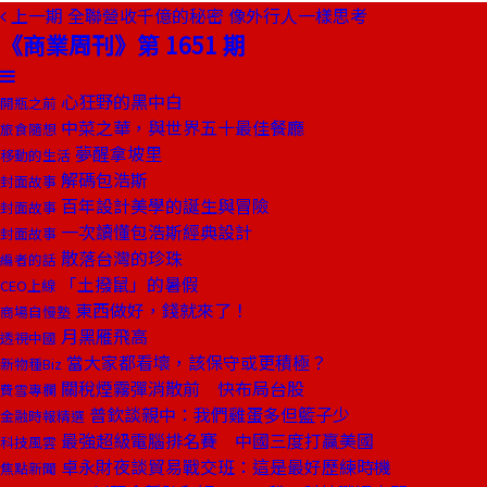
上一期
全聯營收千億的秘密 像外行人一樣思考
《商業周刊》第 1651 期
心狂野的黑中白
開瓶之前
中菜之華，與世界五十最佳餐廳
旅食隨想
夢醒拿坡里
移動的生活
解碼包浩斯
封面故事
百年設計美學的誕生與冒險
封面故事
一次讀懂包浩斯經典設計
封面故事
散落台灣的珍珠
編者的話
「土撥鼠」的暑假
CEO上線
東西做好，錢就來了！
商場自慢塾
月黑雁飛高
透視中國
當大家都看壞，該保守或更積極？
新物種Biz
關稅煙霧彈消散前 快布局台股
費雪專欄
普欽談親中：我們雞蛋多但籃子少
金融時報精選
最強超級電腦排名賽 中國三度打贏美國
科技風雲
卓永財夜談貿易戰交班：這是最好歷練時機
焦點新聞